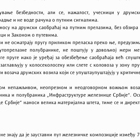
ување безбедности, али се, нажалост, учесници у друмск
 радње и не воде рачуна о путним сигналима.
носу на друмски саобраћај на путним прелазима, без обзира
ици и Законом о путевима.
 и не осматрају пругу приликом преласка преко ње, предузим
утопрелазне полубранике, не поштују у довољној мери ме
уге пруге иако је уређај за обезбеђење саобраћаја већ спушт
заглављују у колосеколосеку или слете с коловоза у зону пру
ти возача друмских возила који се упуштаупуштајују у критичн
јом непажљивом, неопрезном и неодговорном вожњом воза
аника и полубраника „Инфраструктуре железнице Србије“. О
е Србије“ наноси велика материјална штета, тиме се и дирек
не знају да је зауставни пут железничке композиције између 