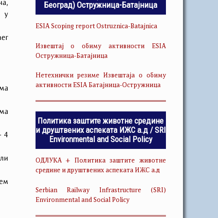
ча,
Београд) Остружница-Батајница
 у
ESIA Scoping report Ostruznica-Batajnica
ег
Извештај о обиму активности ESIA
Остружница-Батајница
Нетехнички резиме Извештаја о обиму
активности ESIA Батајница-Остружница
ма
ма
Политика заштите животне средине
и друштвених аспеката ИЖС а.д / SRI
- 4
Environmental and Social Policy
али
ОДЛУКА + Политика заштите животне
средине и друштвених аспеката ИЖС а.д
лем
Serbian Railway Infrastructure (SRI)
Environmental and Social Policy