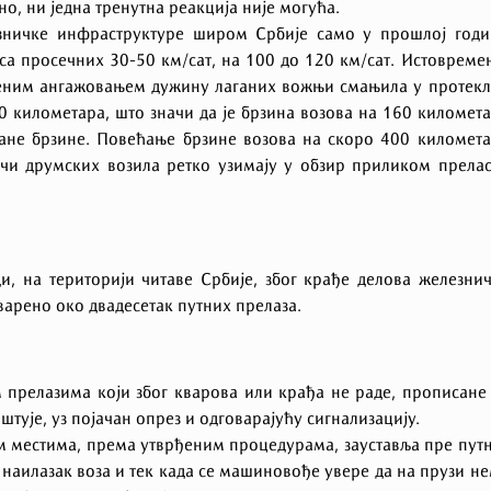
но, ни једна тренутна реакција није могућа.
езничке инфраструктуре широм Србије само у прошлој год
са просечних 30-50 км/сат, на 100 до 120 км/сат. Истовреме
веним ангажовањем дужину лаганих вожњи смањила у протек
0 километара, што значи да је брзина возова на 160 километ
ване брзине. Повећање брзине возова на скоро 400 километ
ачи друмских возила ретко узимају у обзир приликом прела
, на територији читаве Србије, због крађе делова железни
арено око двадесетак путних прелаза.
 прелазима који због кварова или крађа не раде, прописане
тује, уз појачан опрез и одговарајућу сигнализацију.
м местима, према утврђеним процедурама, зауставља пре пут
 наилазак воза и тек када се машиновође увере да на прузи н