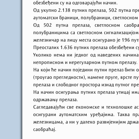
обезбеђени су на одговарајући начин.
Од укупно 2.138 путних прелаза, 502 путна пр
аутоматски браници, полубраници, светлосном 
Од 502 путна прелаза, светлосном саобра
полубраницима са светлосном сигнализацијом
железничар на лицу места осигурано је 196 пут
Преосталих 1.636 путних прелаза обезбеђени су
Уколико нема ни једног од наведених начина
непрописном и нерегуларном путном прелазу.
На који ће начин поједини путни прелаз бити 
(троугао прегледности), намене пруге, врсте пу
прелаза и слободног простора изнад путног пре
На начин осигурања путних прелаза утицај има
одржавању прелаза.
Сагледавајући све економске и технолошке ас
осигурани аутоматским уређајима. Таква пр
железницама, а ни у далеко развијенијим држа
саобраћај.