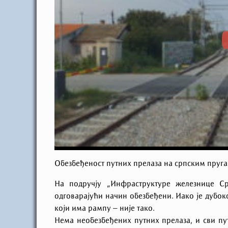
Обезбеђеност путних прелаза на српским пруг
На подручју „Инфраструктуре железнице Ср
одговарајући начин обезбеђени. Иако је дубоко
који има рампу – није тако.
Нема необезбеђених путних прелаза, и сви пу