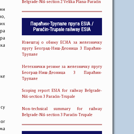
Belgrade-Niš-section 2 Velika Plana-Paraćin
ини
но,
Параћин-Трупале пруга ESIA /
лих
Paraćin-Trupale railway ESIA
ара
ара
Извештај о обиму ЕСИА за железничку
ска
пругу Београд-Ниш-Деоница 3 Параћин-
Трупале
Нетехнички резиме за железничку пругу
Београд-Ниш-Деоница 3 Параћин-
чке
Трупале
Scoping report ESIA for railway Belgrade-
Niš-section 3 Paraćin-Trupale
 су
Non-technical summary for railway
Belgrade-Niš-section 3 Paraćin-Trupale
ног
ема