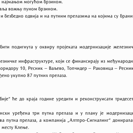
за најмањом могућом брзином.
тавља вожњу пуном брзином.
 и безбедно одвија и на путним прелазима на којима су бран
бити подигнута у оквиру пројеката модернизације железни
лезничке инфраструктуре, који се финансирају из међународ
Коридору 10, Ресник – Ваљево, Топчидер – Раковица – Ресни
ђено укупно 87 путних прелаза.
ије“ ће до краја године уредити и реконструисати тридесе
нски уређена три путна прелаза и у плану је модернизац
ва путна прелаза, а компанија „Алтпро-Сигналинг“ донирала
у месту Клење.