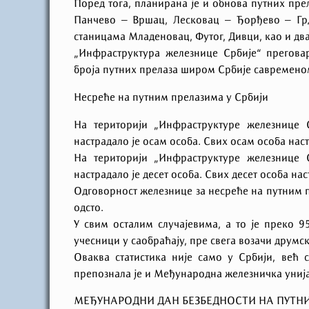
Поред тога, планирана је и обнова путних пре
Панчево – Вршац, Лесковац – Ђорђево – Грд
станицама Младеновац, Футог, Дивци, као и два
„Инфраструктура железнице Србије“ прегова
броја путних прелаза широм Србије савремен
Несреће на путним прелазима у Србији
На територији „Инфраструктуре железнице 
настрадало је осам особа. Свих осам особа наст
На територији „Инфраструктуре железнице 
настрадало је десет особа. Свих десет особа на
Одговорност железнице за несреће на путним п
одсто.
У свим осталим случајевима, а то је преко 9
учесници у саобраћају, пре свега возачи друмск
Оваква статистика није само у Србији, већ
препознала је и Међународна железничка унија
МЕЂУНАРОДНИ ДАН БЕЗБЕДНОСТИ НА ПУТН