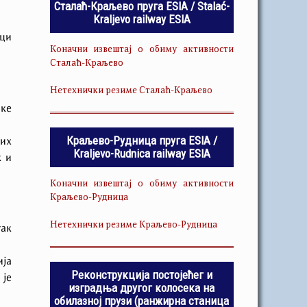
Сталаћ-Краљево пруга ESIA / Stalać-
Kraljevo railway ESIA
ици
Коначни извештај о обиму активности
Сталаћ-Краљево
Нетехнички резиме Сталаћ-Краљево
чке
Краљево-Рудница пруга ESIA /
них
Kraljevo-Rudnica railway ESIA
к и
Коначни извештај о обиму активности
Краљево-Рудница
Нетехнички резиме Краљево-Рудница
так
ија
Реконструкција постојећег и
 је
изградња другог колосека на
обилазној прузи (ранжирна станица