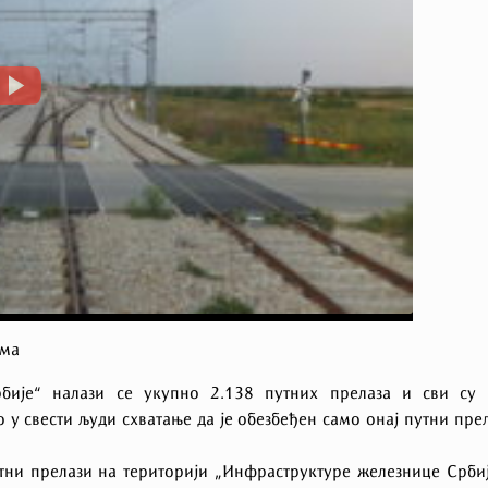
ама
бије“ налази се укупно 2.138 путних прелаза и сви су 
 у свести људи схватање да је обезбеђен само онај путни пре
тни прелази на територији „Инфраструктуре железнице Срби