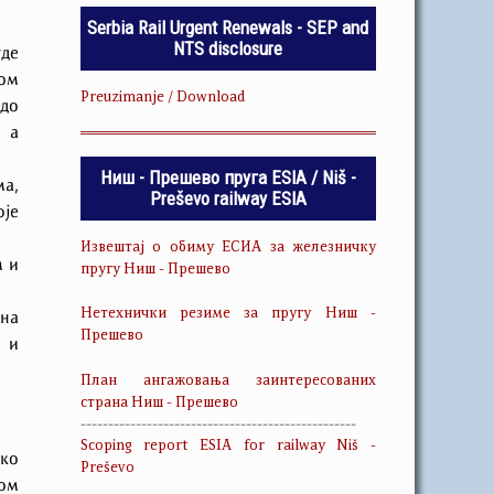
Serbia Rail Urgent Renewals - SEP and
NTS disclosure
где
ном
Preuzimanje / Download
 до
, а
Ниш - Прешево пруга ESIA / Niš -
ма,
Preševo railway ESIA
оје
Извештај о обиму ЕСИА за железничку
м и
пругу Ниш - Прешево
Нетехнички резиме за пругу Ниш -
 на
Прешево
 и
План ангажовања заинтересованих
страна Ниш - Прешево
--------------------------------------------------
Scoping report ESIA for railway Niš -
чко
Preševo
ком