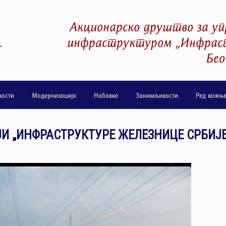
Акционарско друштво за уп
инфраструктуром „Инфраст
Бео
ности
Модернизација
Набавке
Занимљивости
Ред вожњ
И „ИНФРАСТРУКТУРЕ ЖЕЛЕЗНИЦЕ СРБИЈЕ