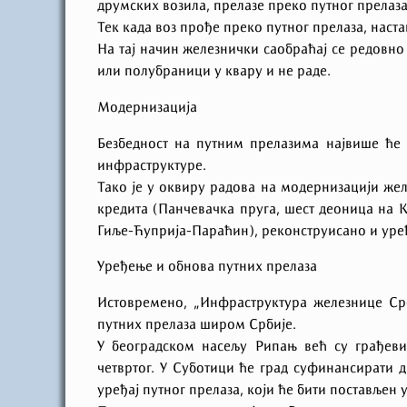
друмских возила, прелазе преко путног прела
Тек када воз прође преко путног прелаза, нас
На тај начин железнички саобраћај се редовно
или полубраници у квару и не раде.
Модернизација
Безбедност на путним прелазима највише ће 
инфраструктуре.
Тако је у оквиру радова на модернизацији же
кредита (Панчевачка пруга, шест деоница на 
Гиље-Ћуприја-Параћин), реконструисано и уре
Уређење и обнова путних прелаза
Истовремено, „Инфраструктура железнице Срб
путних прелаза широм Србије.
У београдском насељу Рипањ већ су грађеви
четвртог. У Суботици ће град суфинансирати д
уређај путног прелаза, који ће бити постављен 