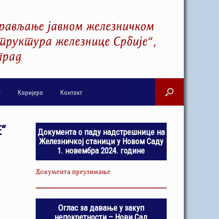
рављање јавном железничком
руктура железнице Србије“,
град
е
Каријера
Контакт
“
Документа о паду надстрешнице на
Железничкој станици у Новом Саду
1. новембра 2024. године
Документа преузимање
Оглас за давање у закуп
непокретности – Нови Сад