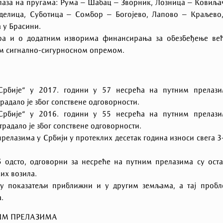
лаза на пругама: Рума – Шабац – Зворник, Лозница – Ковиља
елица, Суботица – Сомбор – Богојево, Лапово – Краљево,
 у Брасини.
ра и о додатним изворима финансирања за обезбеђење већ
ом сигнално-сигурносном опремом.
Србије“ у 2017. години у 57 несрећа на путним прелази
радало је због сопствене одговорности.
Србије“ у 2016. години у 55 несрећа на путним прелази
страдало је због сопствене одговорности.
релазима у Србији у протеклих десетак година износи свега 3
5 одсто, одговорни за несреће на путним прелазима су ост
их возила.
 су показатељи приближни и у другим земљама, а тај проб
.
ИМ ПРЕЛАЗИМА