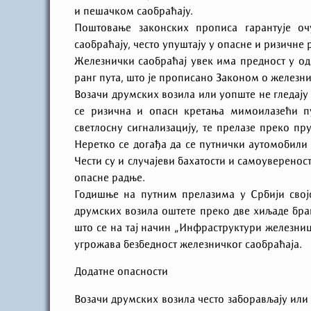
и пешачком саобраћају.
Поштовање законских прописа гарантује оч
саобраћају, често упуштају у опасне и ризичне
Железнички саобраћај увек има предност у од
ранг пута, што је прописано Законом о железн
Возачи друмских возила или уопште не гледају
се ризична и опасн кретања мимоилазећи п
светлосну сигнализацију, те прелазе преко пр
Неретко се догађа да се путнички аутомобили 
Чести су и случајеви бахатости и самоуверенос
опасне радње.
Годишње на путним прелазима у Србији сво
друмских возила оштете преко две хиљаде бр
што се на тај начин „Инфраструктури железниц
угрожава безбедност железничког саобраћаја.
Додатне опасности
Возачи друмских возила често заборављају или 