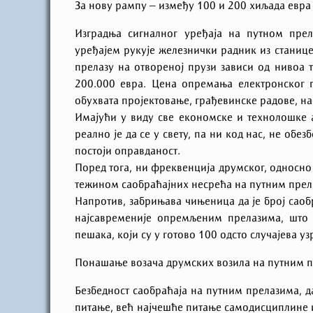
За нову рампу – између 100 и 200 хиљада евра
Изградња сигналног уређаја на путном прел
уређајем рукује железнички радник из станице
прелазу на отвореној прузи зависи од нивоа 
200.000 евра. Цена опремања електронског п
обухвата пројектовање, грађевинске радове, н
Имајући у виду све економске и технолошке 
реално је да се у свету, па ни код нас, не обе
постоји оправданост.
Поред тога, ни фреквенција друмског, односно
тежином саобраћајних несрећа на путним прел
Напротив, забрињава чињеница да је број саоб
најсавременије опремљеним прелазима, што 
пешака, који су у готово 100 одсто случајева 
Понашање возача друмских возила на путним 
Безбедност саобраћаја на путним прелазима, д
питање, већ најчешће питање самодисциплине и