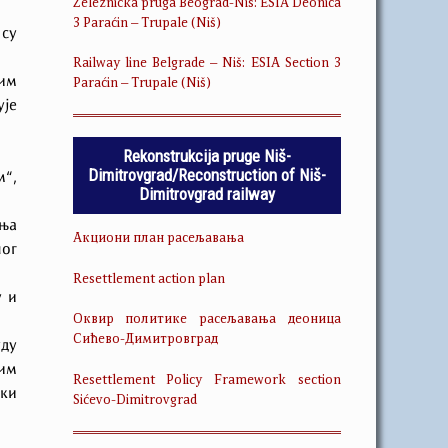
Železnička pruga Beograd-Niš: ESIA Deonica
3 Paraćin – Trupale (Niš)
 су
Railway line Belgrade – Niš: ESIA Section 3
им
Paraćin – Trupale (Niš)
ује
Rekonstrukcija pruge Niš-
Dimitrovgrad/Reconstruction of Niš-
м“,
Dimitrovgrad railway
ања
Акциони план расељавања
ног
Resettlement action plan
у и
Оквир политике расељавања деоница
Сићево-Димитровград
уду
им
Resettlement Policy Framework section
чки
Sićevo-Dimitrovgrad