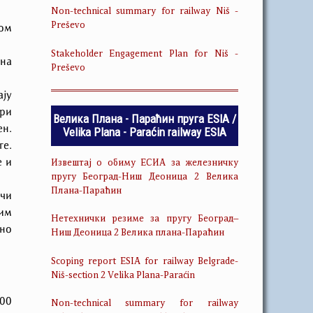
Non-technical summary for railway Niš -
Preševo
ом
Stakeholder Engagement Plan for Niš -
 на
Preševo
ају
ри
Велика Плана - Параћин пруга ESIA /
ен.
Velika Plana - Paraćin railway ESIA
ге.
е и
Извештај о обиму ЕСИА за железничку
пругу Београд-Ниш Деоница 2 Велика
Плана-Параћин
чи
сим
Нетехнички резиме за пругу Београд–
тно
Ниш Деоница 2 Велика плана-Параћин
Scoping report ESIA for railway Belgrade-
Niš-section 2 Velika Plana-Paraćin
700
Non-technical summary for railway