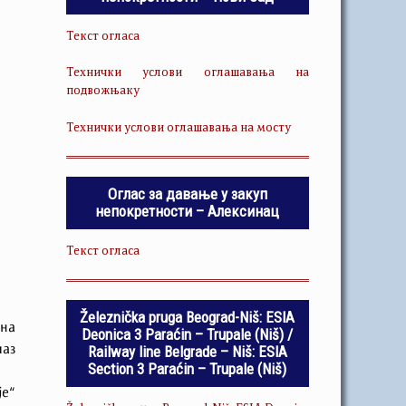
Текст огласа
Технички услови оглашавања на
подвожњаку
Технички услови оглашавања на мосту
Оглас за давање у закуп
непокретности – Алексинац
Текст огласа
Železnička pruga Beograd-Niš: ESIA
на
Deonica 3 Paraćin – Trupale (Niš) /
Railway line Belgrade – Niš: ESIA
лаз
Section 3 Paraćin – Trupale (Niš)
је“