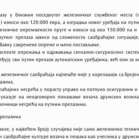
азу у близини поседнутог железничког службеног места (
) износи око 120.000 евра, а изградња новог уређаја на пут
техничке опремљености пруге и износи од око 150.000 па и
утног прелаза зависи од сложености саобраћајне ситуације
абавку савремене опреме и њено постављање.
аспекте опремања и одржавања сигнално-сигурносних систе
збеђују сви путни прелази аутоматским уређајима, већ они за к
 железничког саобраћаја најчешће није у корелацији са броје
азима.
раћајних несрећа у порасту управо на потпуно осигураним и
указује на неодговорно понашање возача друмских возила
узрочници несрећа на путним прелазима.
прелазима
акле, у највећем броју случајева није само железничко техни
 саобраћајне културе возача и пешака као учесника у друмс