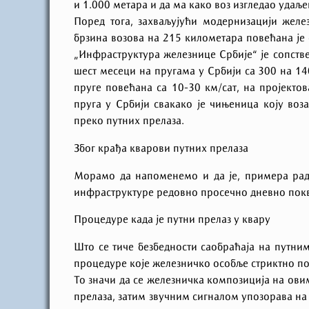
и 1.000 метара и да ма како воз изгледао удаље
Поред тога, захваљујући модернизацији жел
брзина возова на 215 километара повећана је 
„Инфраструктура железнице Србије“ је сопст
шест месеци на пругама у Србији са 300 на 14
пруге повећана са 10-30 км/сат, на пројекто
пруга у Србији свакако је чињеница коју воз
преко путних прелаза.
Због крађа кварови путних прелаза
Морамо да напоменемо и да је, примера ради
инфраструктуре редовно просечно дневно покв
Процедуре када је путни прелаз у квару
Што се тиче безбедности саобраћаја на путним
процедуре које железничко особље стриктно пош
То значи да се железничка композиција на ови
прелаза, затим звучним сигналом упозорава на