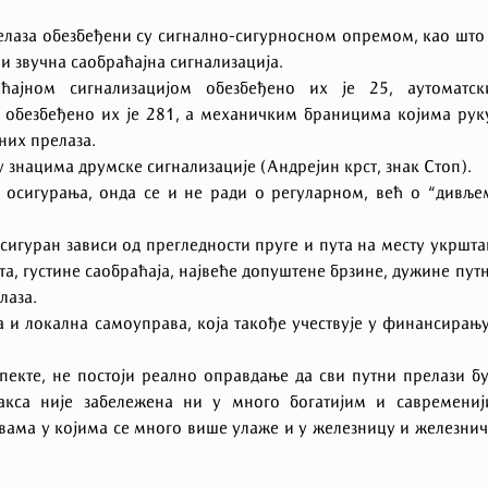
елаза обезбеђени су сигнално-сигурносном опремом, као што
и звучна саобраћајна сигнализација.
ћајном сигнализацијом обезбеђено их је 25, аутоматск
 обезбеђено их је 281, а механичким браницима којима рук
них прелаза.
 знацима друмске сигнализације (Андрејин крст, знак Стоп).
 осигурања, онда се и не ради о регуларном, већ о “дивље
осигуран зависи од прегледности пруге и пута на месту укршт
та, густине саобраћаја, највеће допуштене брзине, дужине пут
лаза.
 и локална самоуправа, која такође учествује у финансирањ
пекте, не постоји реално оправдање да сви путни прелази б
акса није забележена ни у много богатијим и савремениј
вама у којима се много више улаже и у железницу и железни