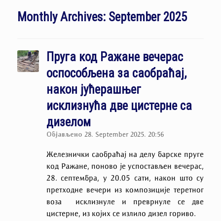
Monthly Archives:
September 2025
Пруга код Ражане вечерас
оспособљена за саобраћај,
након јућерашњег
исклизнућа две цистерне са
дизелом
Објављено
28. September 2025. 20:56
Железнички саобраћај на делу барске пруге
код Ражане, поново је успостављен вечерас,
28. септембра, у 20.05 сати, након што су
претходне вечери из композиције теретног
воза исклизнуле и преврнуле се две
цистерне, из којих се излило дизел гориво.