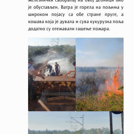
железнички саобраћај на овој деоници био
је обустављен. Ватра је горела на пољима у
широком појасу са обе стране пруге, а
кошава која је дувала и сува кукурузна поља
додатно су отежавали гашење пожара.