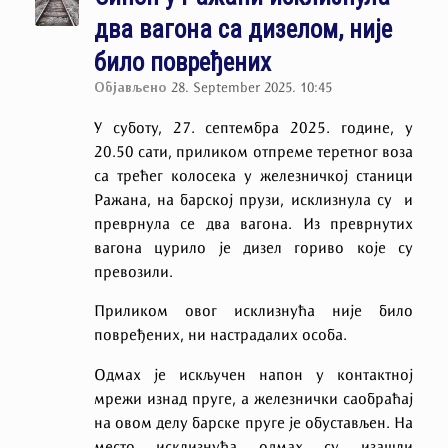
два вагона са дизелом, није
било повређених
Објављено
28. September 2025. 10:45
У суботу, 27. септембра 2025. године, у
20.50 сати, приликом отпреме теретног воза
са трећег колосека у железничкој станици
Ражана, на барској прузи, исклизнула су и
преврнула се два вагона. Из преврнутих
вагона цурило је дизел гориво које су
превозили.
Приликом овог исклизнућа није било
повређених, ни настрадалих особа.
Одмах је искључен напон у контактној
мрежи изнад пруге, а железнички саобраћај
на овом делу барске пруге је обустављен. На