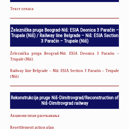
Текст огласа
Železnička pruga Beograd-Niš: ESIA Deonica 3 Paraćin –
Trupale (Niš) / Railway line Belgrade – Niš: ESIA Section
3 Paraćin – Trupale (Niš)
Železnička pruga Beograd-Niš: ESIA Deonica 3 Paraćin –
Trupale (Niš)
Railway line Belgrade – Niš: ESIA Section 3 Paraćin – Trupale
(Niš)
Rekonstrukcija pruge Niš-Dimitrovgrad/Reconstruction of
Niš-Dimitrovgrad railway
Акциони план расељавања
Resettlement action plan