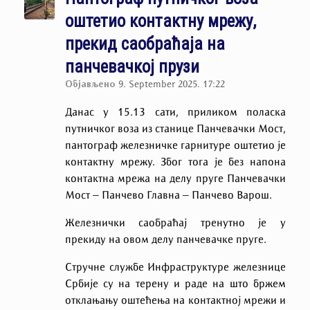
оштетио контактну мрежу,
прекид саобраћаја на
панчевачкој прузи
Објављено
9. September 2025. 17:22
Данас у 15.13 сати, приликом поласка
путничког воза из станице Панчевачки Мост,
пантограф железничке гарнитуре оштетио је
контактну мрежу. Због тога је без напона
контактна мрежа на делу пруге Панчевачки
Мост – Панчево Главна – Панчево Варош.
Железнички саобраћај тренутно је у
прекиду на овом делу панчевачке пруге.
Стручне службе Инфраструктуре железнице
Србије су на терену и раде на што бржем
отклањању оштећења на контактној мрежи и