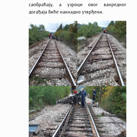
саобраћају, а узроци овог ванредног
догађаја биће накнадно утврђени.