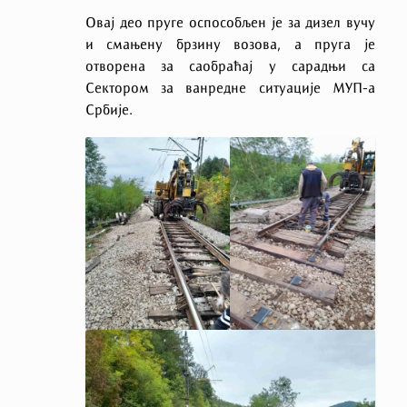
Овај део пруге оспособљен је за дизел вучу
и смањену брзину возова, а пруга је
отворена за саобраћај у сарадњи са
Сектором за ванредне ситуације МУП-а
Србије.