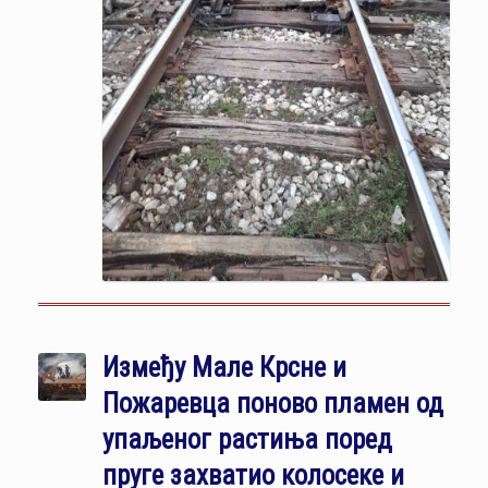
Између Мале Крсне и
Пожаревца поново пламен од
упаљеног растиња поред
пруге захватио колосеке и