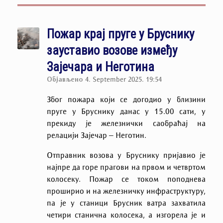
Пожар крај пруге у Бруснику
зауставио возове између
Зајечара и Неготина
Објављено
4. September 2025. 19:54
Због пожара који се догодио у близини
пруге у Бруснику данас у 15.00 сати, у
прекиду је железнички саобраћај на
релацији Зајечар – Неготин.
Отправник возова у Бруснику пријавио је
најпре да горе прагови на првом и четвртом
колосеку. Пожар се током поподнева
проширио и на железничку инфраструктуру,
па је у станици Брусник ватра захватила
четири станична колосека, а изгорела је и