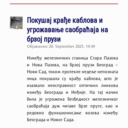
Покушај крађе каблова и
угрожавање саобраћаја на
брзој прузи
Објављено
20. September 2025. 14:49
Између железничких станица Стара Пазова
и Нова Пазова, на брзој прузи Београд –
Нови Сад, током протекле недеље непозната
лица покушала су крађу каблова, што је
изазвало неисправност оптичких линкова
између Београда и Инђије. На тај начин
била је угрожена безбедност железничког
саобраћаја дуж читаве брзе пруге, као и
редовно функционисање возова између
Београда и Новог Сада.