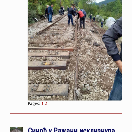
Pages:
1
2
Синоћ у Ражани исклизнула