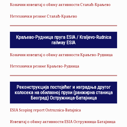
Коначни извештај о обиму активности Сталаћ-Краљево
Нетехнички резиме Сталаћ-Краљево
Краљево-Рудница пруга ESIA / Kraljevo-Rudnica
railway ESIA
Коначни извештај о обиму активности Краљево-Рудница
Нетехнички резиме Краљево-Рудница
Реконструкција постојећег и изградња другог
колосека на обилазној прузи (ранжирна станица
Београд) Остружница-Батајница
ESIA Scoping report Ostruznica-Batajnica
Извештај о обиму активности ESIA Остружница-Батајница