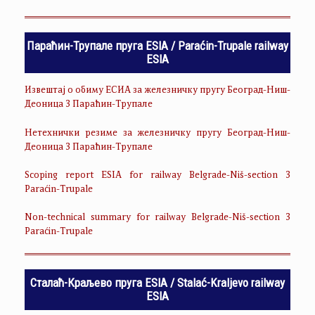
Параћин-Трупале пруга ESIA / Paraćin-Trupale railway
ESIA
Извештај о обиму ЕСИА за железничку пругу Београд-Ниш-
Деоница 3 Параћин-Трупале
Нетехнички резиме за железничку пругу Београд-Ниш-
Деоница 3 Параћин-Трупале
Scoping report ESIA for railway Belgrade-Niš-section 3
Paraćin-Trupale
Non-technical summary for railway Belgrade-Niš-section 3
Paraćin-Trupale
Сталаћ-Краљево пруга ESIA / Stalać-Kraljevo railway
ESIA