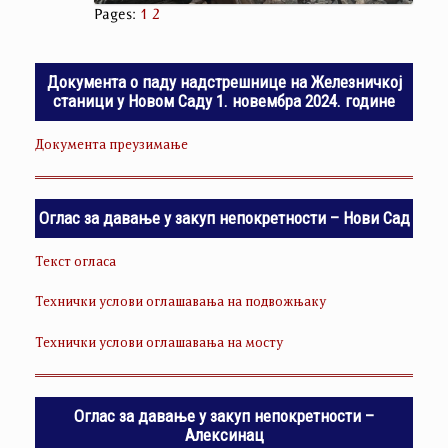
Pages:
1
2
Документа о паду надстрешнице на Железничкој
станици у Новом Саду 1. новембра 2024. године
Документа преузимање
Оглас за давање у закуп непокретности – Нови Сад
Текст огласа
Технички услови оглашавања на подвожњаку
Технички услови оглашавања на мосту
Оглас за давање у закуп непокретности –
Алексинац