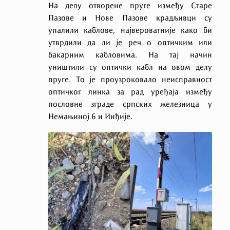
На делу отворене пруге између Старе
Пазове и Нове Пазове крадљивци су
упалили каблове, највероватније како би
утврдили да ли је реч о оптичким или
бакарним кабловима. На тај начин
уништили су оптички кабл на овом делу
пруге. То је проузроковало неисправност
оптичког линка за рад уређаја између
пословне зграде српских железница у
Немањиној 6 и Инђије.