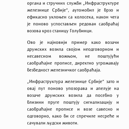
органа и стручних служби „Инфраструктуре
железнице Србије“, аутомобил је брзо и
ефикасно уклоњен са колосека, након чега
је поново успостављен редован саобраћај
возова кроз станицу Голубинци.
Ово је најновији пример како возачи
друмских возила својом неодговорном и
несавесном вожњом, не поштујући
саобраћајне прописе, директно угрожавају
безбедност железничког саобраћаја.
„Инфраструктура железнице Србије“ зато и
овај пут поново упозорава и апелује на
возаче друмских возила да посебно у
близини пруге поштују сигнализацију и
саобраћајне прописе и возe савесно и
одговорно, како би се спречиле несреће и
сачували људски животи.