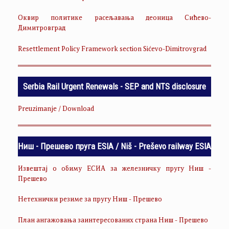
Оквир политике расељавања деоница Сићево-
Димитровград
Resettlement Policy Framework section Sićevo-Dimitrovgrad
Serbia Rail Urgent Renewals - SEP and NTS disclosure
Preuzimanje / Download
Ниш - Прешево пруга ESIA / Niš - Preševo railway ESIA
Извештај о обиму ЕСИА за железничку пругу Ниш -
Прешево
Нетехнички резиме за пругу Ниш - Прешево
План ангажовања заинтересованих страна Ниш - Прешево