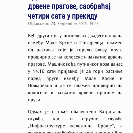
дрвене прагове, саобраћај
четири сата у прекиду
Објављено
23. September 2025. 19:23
Већ други пут у последњих двадесетак дана
између Мале Крсне и Пожаревца, пламен
од растиња које је горело близу пруге
проширио се на колосеке и захватио дрвене
прагове. Машиновођа путничког воза данас
у 14.10 сати пријавио је да гори растиње
поред пруге између Мале Крсне и
Пожаревца и да се пламен проширио на
колосеке и захватио дрвене прагове на
прузи.
Одмах је о томе обавештена Ватрогасна
служба, као и стручне службе
„Инфраструктуре железница Србије“, а