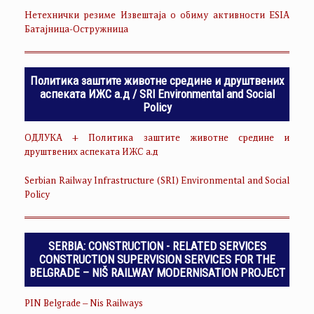
Нетехнички резиме Извештаја о обиму активности ESIA
Батајница-Остружница
Политика заштите животне средине и друштвених
аспеката ИЖС а.д / SRI Environmental and Social
Policy
ОДЛУКА + Политика заштите животне средине и
друштвених аспеката ИЖС а.д
Serbian Railway Infrastructure (SRI) Environmental and Social
Policy
SERBIA: CONSTRUCTION - RELATED SERVICES
CONSTRUCTION SUPERVISION SERVICES FOR THE
BELGRADE – NIŠ RAILWAY MODERNISATION PROJECT
PIN Belgrade – Nis Railways