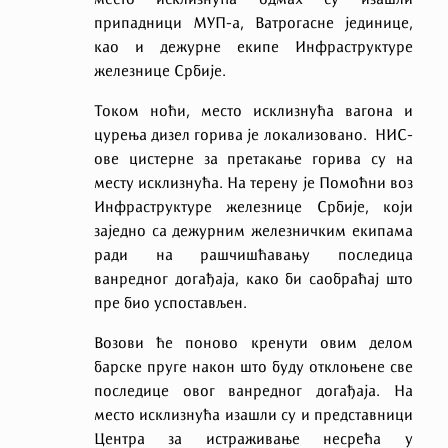
место исклизнућа одмах су изашли
припадници МУП-а, Ватрогасне јединице,
као и дежурне екипе Инфраструктуре
железнице Србије.
Током ноћи, место исклизнућа вагона и
цурења дизел горива је локализовано. НИС-
ове цистерне за претакање горива су на
месту исклизнућа. На терену је Помоћни воз
Инфраструктуре железнице Србије, који
заједно са дежурним железничким екипама
ради на рашчишћавању последица
ванредног догађаја, како би саобраћај што
пре био успостављен.
Возови ће поново кренути овим делом
барске пруге након што буду отклоњене све
последице овог ванредног догађаја. На
место исклизнућа изашли су и представници
Центра за истраживање несрећа у