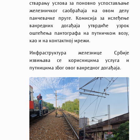
стварању услова за поновно успостављање
железничког саобраћаја на овом делу
панчевачке пруге. Комисија за ислеђење
ванредних догађаја утврдиће узрок
оштећења пантографа на путничком возу,
као и на контактној мрежи.
Инфраструктура железнице Србије
извињава се корисницима услуга и
путницима због овог ванредног догађаја.