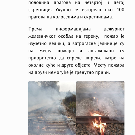
половина прагова на четвртој и петој
скретници. Укупно је изгорело око 400
прагова на колосецима и скретницама.
Према информацијама дежурног
железничког особља на терену, пожар је
изузетно велики, а ватрогасне јединице су
на месту пожара и ангажовани су
приоритетно да спрече ширење ватре на
околне куће и друге објекте. Месту пожара
на прузи немогуће је тренутно прићи.