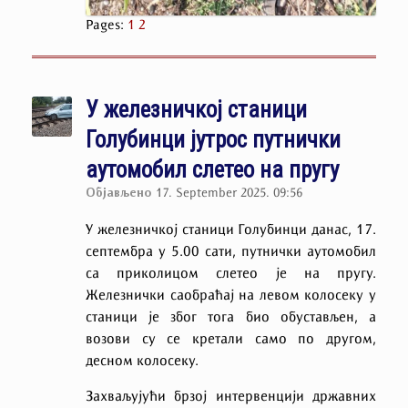
Pages:
1
2
У железничкој станици
Голубинци јутрос путнички
аутомобил слетео на пругу
Објављено
17. September 2025. 09:56
У железничкој станици Голубинци данас, 17.
септембра у 5.00 сати, путнички аутомобил
са приколицом слетео је на пругу.
Железнички саобраћај на левом колосеку у
станици је због тога био обустављен, а
возови су се кретали само по другом,
десном колосеку.
Захваљујући брзој интервенцији државних