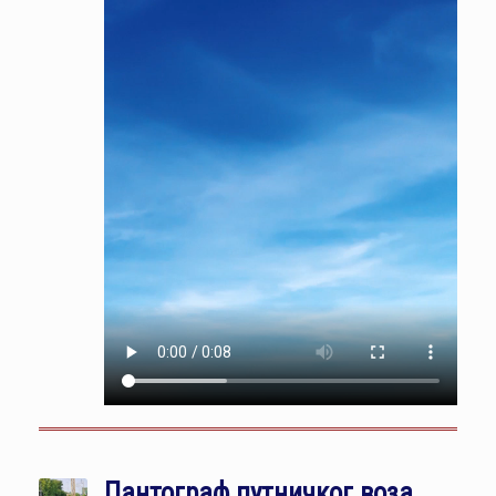
Пантограф путничког воза