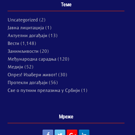
Теме
Uncategorized
(2)
Јавна лицитација
(1)
Актуелни догађаји
(13)
Вести
(1,148)
Занимљивости
(20)
Међународна сарадња
(120)
Медији
(52)
Опрез! Изабери живот!
(30)
Протекли догађаји
(56)
Све о путним прелазима у Србији
(1)
Мреже