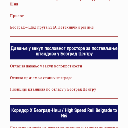
Шид
Прилог
Београд – Шид пруга ESIA Нетехнички резиме
Давање у закуп пословног простора за постављање
штандова у Београд Центру
Оглас за давање у закуп непокретности
Основа приземља станичне зграде
Позиције штандова по огласу у Београд Центру
Коридор Х Београд-Ниш / High Speed Rail Belgrade to
Niš