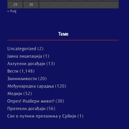
29
30
« Aug
Теме
Uncategorized
(2)
Јавна лицитација
(1)
Актуелни догађаји
(13)
Вести
(1,148)
Занимљивости
(20)
Међународна сарадња
(120)
Медији
(52)
Опрез! Изабери живот!
(30)
Протекли догађаји
(56)
Све о путним прелазима у Србији
(1)