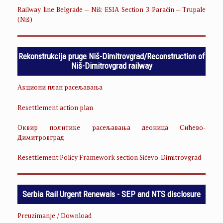
Railway line Belgrade – Niš: ESIA Section 3 Paraćin – Trupale
(Niš)
Rekonstrukcija pruge Niš-Dimitrovgrad/Reconstruction of
Niš-Dimitrovgrad railway
Акциони план расељавања
Resettlement action plan
Оквир политике расељавања деоница Сићево-
Димитровград
Resettlement Policy Framework section Sićevo-Dimitrovgrad
Serbia Rail Urgent Renewals - SEP and NTS disclosure
Preuzimanje / Download