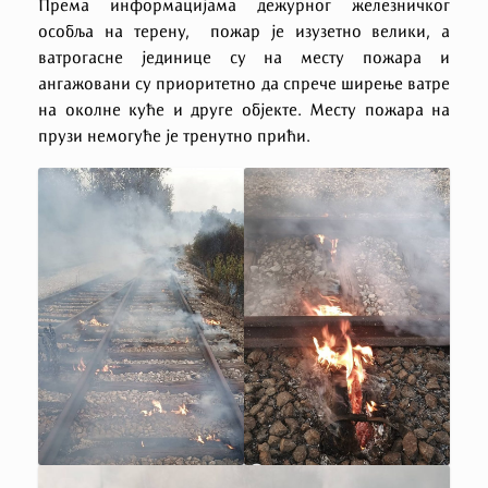
Према информацијама дежурног железничког
особља на терену, пожар је изузетно велики, а
ватрогасне јединице су на месту пожара и
ангажовани су приоритетно да спрече ширење ватре
на околне куће и друге објекте. Месту пожара на
прузи немогуће је тренутно прићи.