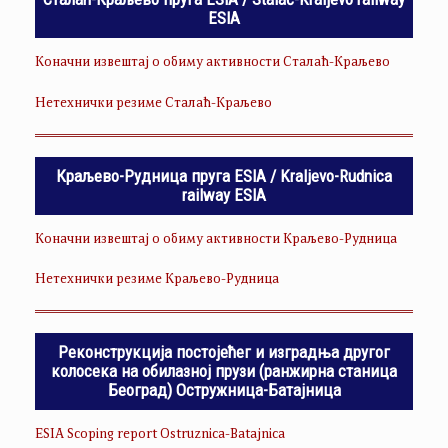
ESIA
Коначни извештај о обиму активности Сталаћ-Краљево
Нетехнички резиме Сталаћ-Краљево
Краљево-Рудница пруга ESIA / Kraljevo-Rudnica
railway ESIA
Коначни извештај о обиму активности Краљево-Рудница
Нетехнички резиме Краљево-Рудница
Реконструкција постојећег и изградња другог
колосека на обилазној прузи (ранжирна станица
Београд) Остружница-Батајница
ESIA Scoping report Ostruznica-Batajnica