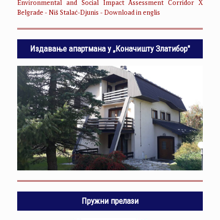
Environmental and Social Impact Assessment Corridor X
Belgrade - Niš Stalać-Djunis - Download in englis
Издавање апартмана у „Коначишту Златибор"
Пружни прелази