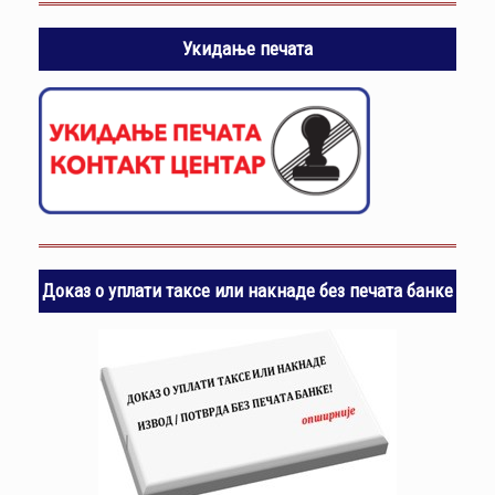
Укидање печата
Доказ о уплати таксе или накнаде без печата банке