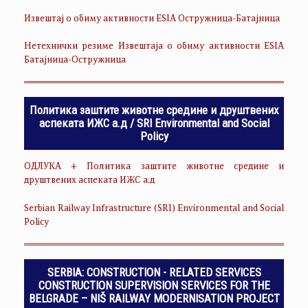
Извештај о обиму активности ESIA Остружница-Батајница
Нетехнички резиме Извештаја о обиму активности ESIA
Батајница-Остружница
Политика заштите животне средине и друштвених
аспеката ИЖС а.д / SRI Environmental and Social
Policy
ОДЛУКА + Политика заштите животне средине и
друштвених аспеката ИЖС а.д
Serbian Railway Infrastructure (SRI) Environmental and Social
Policy
SERBIA: CONSTRUCTION - RELATED SERVICES
CONSTRUCTION SUPERVISION SERVICES FOR THE
BELGRADE – NIŠ RAILWAY MODERNISATION PROJECT