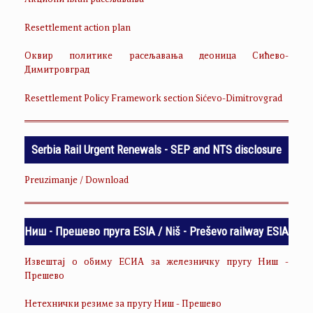
Акциони план расељавања
Resettlement action plan
Оквир политике расељавања деоница Сићево-
Димитровград
Resettlement Policy Framework section Sićevo-Dimitrovgrad
Serbia Rail Urgent Renewals - SEP and NTS disclosure
Preuzimanje / Download
Ниш - Прешево пруга ESIA / Niš - Preševo railway ESIA
Извештај о обиму ЕСИА за железничку пругу Ниш -
Прешево
Нетехнички резиме за пругу Ниш - Прешево