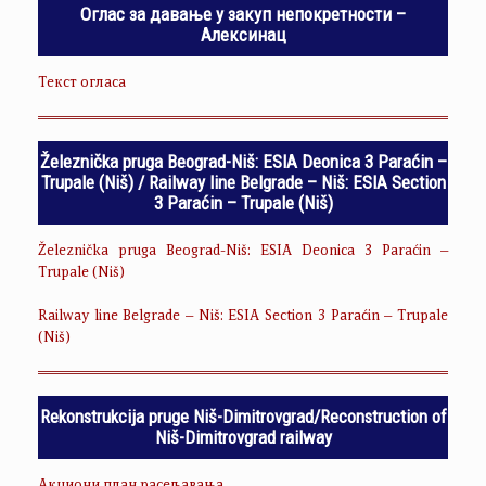
Оглас за давање у закуп непокретности –
Алексинац
Текст огласа
Železnička pruga Beograd-Niš: ESIA Deonica 3 Paraćin –
Trupale (Niš) / Railway line Belgrade – Niš: ESIA Section
3 Paraćin – Trupale (Niš)
Železnička pruga Beograd-Niš: ESIA Deonica 3 Paraćin –
Trupale (Niš)
Railway line Belgrade – Niš: ESIA Section 3 Paraćin – Trupale
(Niš)
Rekonstrukcija pruge Niš-Dimitrovgrad/Reconstruction of
Niš-Dimitrovgrad railway