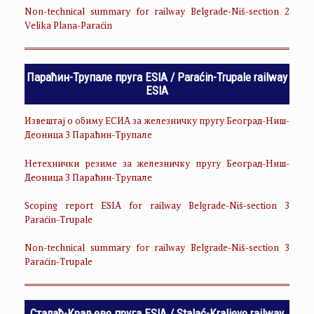
Non-technical summary for railway Belgrade-Niš-section 2
Velika Plana-Paraćin
Параћин-Трупале пруга ESIA / Paraćin-Trupale railway
ESIA
Извештај о обиму ЕСИА за железничку пругу Београд-Ниш-
Деоница 3 Параћин-Трупале
Нетехнички резиме за железничку пругу Београд-Ниш-
Деоница 3 Параћин-Трупале
Scoping report ESIA for railway Belgrade-Niš-section 3
Paraćin-Trupale
Non-technical summary for railway Belgrade-Niš-section 3
Paraćin-Trupale
Сталаћ-Краљево пруга ESIA / Stalać-Kraljevo railway