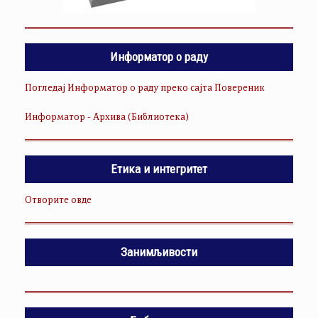
Информатор о раду
Погледај Информатор о раду преко сајта Повереник
Информатор - Архива (Библиотека)
Етика и интегритет
Отворите овде
Занимљивости