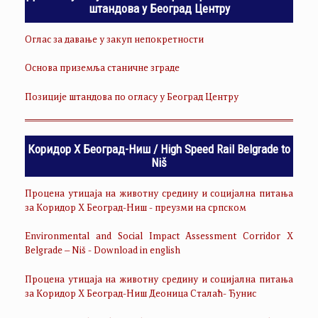
штандова у Београд Центру
Оглас за давање у закуп непокретности
Основа приземља станичне зграде
Позиције штандова по огласу у Београд Центру
Коридор Х Београд-Ниш / High Speed Rail Belgrade to
Niš
Процена утицаја на животну средину и социјална питања
за Коридор Х Београд-Ниш - преузми на српском
Environmental and Social Impact Assessment Corridor X
Belgrade – Niš - Download in english
Процена утицаја на животну средину и социјална питања
за Коридор Х Београд-Ниш Деоница Сталаћ- Ђунис