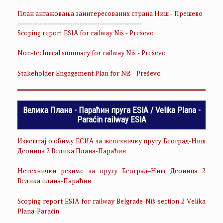
План ангажовања заинтересованих страна Ниш - Прешево
--------------------------------------------------
Scoping report ESIA for railway Niš - Preševo
Non-technical summary for railway Niš - Preševo
Stakeholder Engagement Plan for Niš - Preševo
Велика Плана - Параћин пруга ESIA / Velika Plana -
Paraćin railway ESIA
Извештај о обиму ЕСИА за железничку пругу Београд-Ниш
Деоница 2 Велика Плана-Параћин
Нетехнички резиме за пругу Београд–Ниш Деоница 2
Велика плана-Параћин
Scoping report ESIA for railway Belgrade-Niš-section 2 Velika
Plana-Paraćin