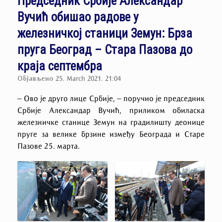
Председник Србије Александар
Вучић обишао радове у
железничкој станици Земун: Брза
пруга Београд – Стара Пазова до
краја септембра
Објављено
25. March 2021. 21:04
– Ово је друго лице Србије, – поручио је председник
Србије Александар Вучић, приликом обиласка
железничке станице Земун на градилишту деонице
пруге за велике брзине између Београда и Старе
Пазове 25. марта.