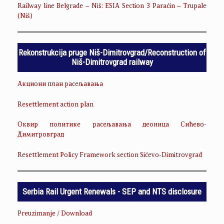
Railway line Belgrade – Niš: ESIA Section 3 Paraćin – Trupale
(Niš)
Rekonstrukcija pruge Niš-Dimitrovgrad/Reconstruction of
Niš-Dimitrovgrad railway
Акциони план расељавања
Resettlement action plan
Оквир политике расељавања деоница Сићево-
Димитровград
Resettlement Policy Framework section Sićevo-Dimitrovgrad
Serbia Rail Urgent Renewals - SEP and NTS disclosure
Preuzimanje / Download