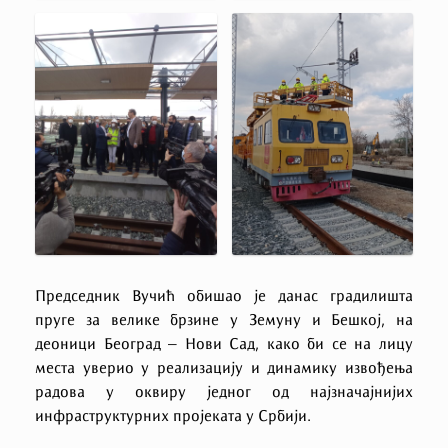
Председник Вучић обишао је данас градилишта
пруге за велике брзине у Земуну и Бешкој, на
деоници Београд – Нови Сад, како би се на лицу
места уверио у реализацију и динамику извођења
радова у оквиру једног од најзначајнијих
инфраструктурних пројеката у Србији.