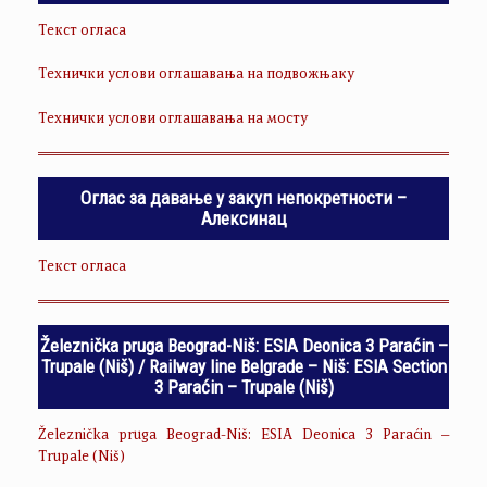
Текст огласа
Технички услови оглашавања на подвожњаку
Технички услови оглашавања на мосту
Оглас за давање у закуп непокретности –
Алексинац
Текст огласа
Železnička pruga Beograd-Niš: ESIA Deonica 3 Paraćin –
Trupale (Niš) / Railway line Belgrade – Niš: ESIA Section
3 Paraćin – Trupale (Niš)
Železnička pruga Beograd-Niš: ESIA Deonica 3 Paraćin –
Trupale (Niš)