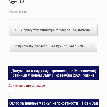
Pages:
1
2
Posted in
Вести
.
Post navigation
←
У присуству министра Момировића, почела…
У присуству председника Вучића, завршен…
→
Документа о паду надстрешнице на Железничкој
станици у Новом Саду 1. новембра 2024. године
Документа преузимање
Оглас за давање у закуп непокретности – Нови Сад