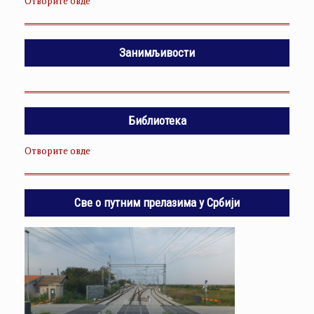
Отворите овде
Занимљивости
Библиотека
Отворите овде
Све о путним прелазима у Србији