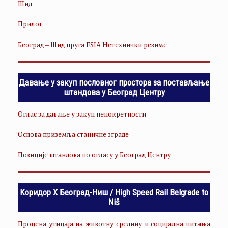
Шид
Прилог
Београд – Шид пруга ESIA Нетехнички резиме
Давање у закуп пословног простора за постављање
штандова у Београд Центру
Оглас за давање у закуп непокретности
Основа приземља станичне зграде
Позиције штандова по огласу у Београд Центру
Коридор Х Београд-Ниш / High Speed Rail Belgrade to
Niš
Процена утицаја на животну средину и социјална питања