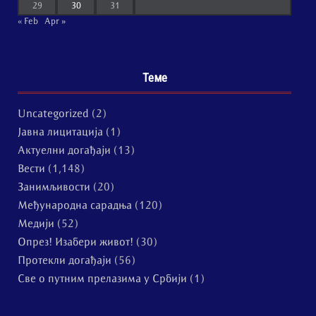
29
30
31
« Feb
Apr »
Теме
Uncategorized
(2)
Јавна лицитација
(1)
Актуелни догађаји
(13)
Вести
(1,148)
Занимљивости
(20)
Међународна сарадња
(120)
Медији
(52)
Опрез! Изабери живот!
(30)
Протекли догађаји
(56)
Све о путним прелазима у Србији
(1)