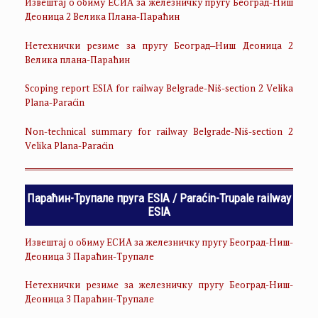
Извештај о обиму ЕСИА за железничку пругу Београд-Ниш
Деоница 2 Велика Плана-Параћин
Нетехнички резиме за пругу Београд–Ниш Деоница 2
Велика плана-Параћин
Scoping report ESIA for railway Belgrade-Niš-section 2 Velika
Plana-Paraćin
Non-technical summary for railway Belgrade-Niš-section 2
Velika Plana-Paraćin
Параћин-Трупале пруга ESIA / Paraćin-Trupale railway
ESIA
Извештај о обиму ЕСИА за железничку пругу Београд-Ниш-
Деоница 3 Параћин-Трупале
Нетехнички резиме за железничку пругу Београд-Ниш-
Деоница 3 Параћин-Трупале