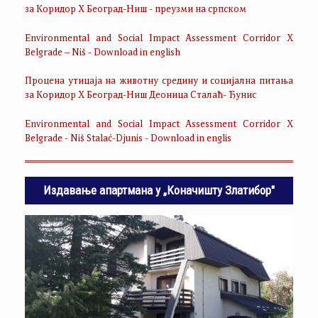
за Коридор Х Београд-Ниш - преузми на српском
Environmental and Social Impact Assessment Corridor X
Belgrade – Niš - Download in english
Процена утицаја на животну средину и социјална питања
за Коридор Х Београд-Ниш Деоница Сталаћ- Ђунис
Environmental and Social Impact Assessment Corridor X
Belgrade - Niš Stalać-Djunis - Download in englis
Издавање апартмана у „Коначишту Златибор"