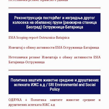
Нетехнички резиме Краљево-Рудница
Реконструкција постојећег и изградња другог
колосека на обилазној прузи (ранжирна станица
Београд) Остружница-Батајница
ESIA Scoping report Ostruznica-Batajnica
Извештај о обиму активности ESIA Остружница-Батајница
Нетехнички резиме Извештаја о обиму активности ESIA
Батајница-Остружница
Политика заштите животне средине и друштвених
аспеката ИЖС а.д / SRI Environmental and Social
Policy
ОДЛУКА + Политика заштите животне средине и
друштвених аспеката ИЖС а.д