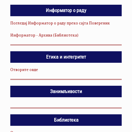
Информатор о раду
Погледај Информатор о раду преко сајта Повереник
Информатор - Архива (Библиотека)
Етика и интегритет
Отворите овде
Занимљивости
Библиотека