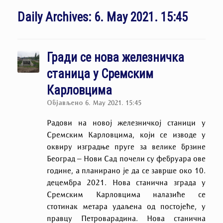
Daily Archives:
6. May 2021. 15:45
Гради се нова железничка
станица у Сремским
Карловцима
Објављено
6. May 2021. 15:45
Радови на новој железничкој станици у
Сремским Карловцима, који се изводе у
оквиру изградње пруге за велике брзине
Београд – Нови Сад почели су фебруара ове
године, а планирано је да се заврше око 10.
децембра 2021. Нова станична зграда у
Сремским Карловцима налазиће се
стотинак метара удаљена од постојеће, у
правцу Петроварадина. Нова станична