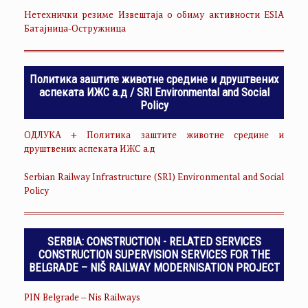
Нетехнички резиме Извештаја о обиму активности ESIA
Батајница-Остружница
Политика заштите животне средине и друштвених
аспеката ИЖС а.д / SRI Environmental and Social
Policy
ОДЛУКА + Политика заштите животне средине и
друштвених аспеката ИЖС а.д
Serbian Railway Infrastructure (SRI) Environmental and Social
Policy
SERBIA: CONSTRUCTION - RELATED SERVICES
CONSTRUCTION SUPERVISION SERVICES FOR THE
BELGRADE – NIŠ RAILWAY MODERNISATION PROJECT
PIN Belgrade – Nis Railways