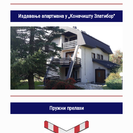
Издавање апартмана у „Коначишту Златибор"
Пружни прелази