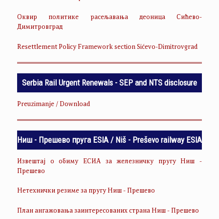
Оквир политике расељавања деоница Сићево-
Димитровград
Resettlement Policy Framework section Sićevo-Dimitrovgrad
Serbia Rail Urgent Renewals - SEP and NTS disclosure
Preuzimanje / Download
Ниш - Прешево пруга ESIA / Niš - Preševo railway ESIA
Извештај о обиму ЕСИА за железничку пругу Ниш -
Прешево
Нетехнички резиме за пругу Ниш - Прешево
План ангажовања заинтересованих страна Ниш - Прешево