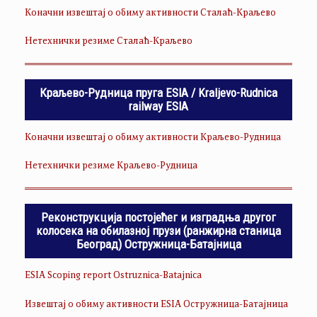
Коначни извештај о обиму активности Сталаћ-Краљево
Нетехнички резиме Сталаћ-Краљево
Краљево-Рудница пруга ESIA / Kraljevo-Rudnica
railway ESIA
Коначни извештај о обиму активности Краљево-Рудница
Нетехнички резиме Краљево-Рудница
Реконструкција постојећег и изградња другог
колосека на обилазној прузи (ранжирна станица
Београд) Остружница-Батајница
ESIA Scoping report Ostruznica-Batajnica
Извештај о обиму активности ESIA Остружница-Батајница