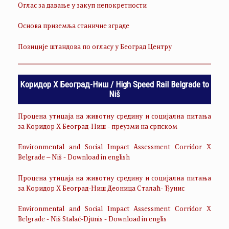
Оглас за давање у закуп непокретности
Основа приземља станичне зграде
Позиције штандова по огласу у Београд Центру
Коридор Х Београд-Ниш / High Speed Rail Belgrade to
Niš
Процена утицаја на животну средину и социјална питања
за Коридор Х Београд-Ниш - преузми на српском
Environmental and Social Impact Assessment Corridor X
Belgrade – Niš - Download in english
Процена утицаја на животну средину и социјална питања
за Коридор Х Београд-Ниш Деоница Сталаћ- Ђунис
Environmental and Social Impact Assessment Corridor X
Belgrade - Niš Stalać-Djunis - Download in englis