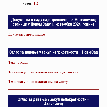
Pages:
1
2
Документа о паду надстрешнице на Железничкој
станици у Новом Саду 1. новембра 2024. године
Документа преузимање
Оглас за давање у закуп непокретности – Нови Сад
Текст огласа
Технички услови оглашавања на подвожњаку
Технички услови оглашавања на мосту
Оглас за давање у закуп непокретности –
Алексинац