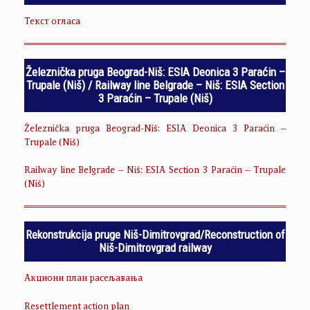
Текст огласа
Železnička pruga Beograd-Niš: ESIA Deonica 3 Paraćin –
Trupale (Niš) / Railway line Belgrade – Niš: ESIA Section
3 Paraćin – Trupale (Niš)
Železnička pruga Beograd-Niš: ESIA Deonica 3 Paraćin –
Trupale (Niš)
Railway line Belgrade – Niš: ESIA Section 3 Paraćin – Trupale
(Niš)
Rekonstrukcija pruge Niš-Dimitrovgrad/Reconstruction of
Niš-Dimitrovgrad railway
Акциони план расељавања
Resettlement action plan