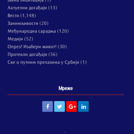
Јавна лицитација
(1)
Актуелни догађаји
(13)
Вести
(1,148)
Занимљивости
(20)
Међународна сарадња
(120)
Медији
(52)
Опрез! Изабери живот!
(30)
Протекли догађаји
(56)
Све о путним прелазима у Србији
(1)
Мреже