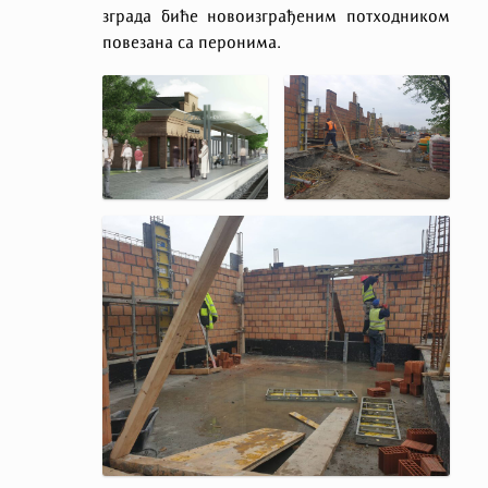
зграда биће новоизграђеним потходником
повезана са перонима.