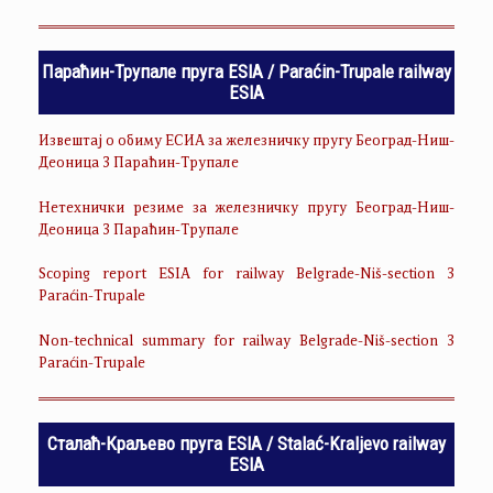
Параћин-Трупале пруга ESIA / Paraćin-Trupale railway
ESIA
Извештај о обиму ЕСИА за железничку пругу Београд-Ниш-
Деоница 3 Параћин-Трупале
Нетехнички резиме за железничку пругу Београд-Ниш-
Деоница 3 Параћин-Трупале
Scoping report ESIA for railway Belgrade-Niš-section 3
Paraćin-Trupale
Non-technical summary for railway Belgrade-Niš-section 3
Paraćin-Trupale
Сталаћ-Краљево пруга ESIA / Stalać-Kraljevo railway
ESIA