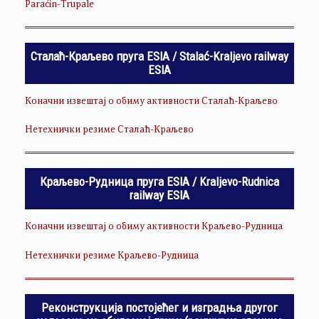
Paraćin-Trupale
Сталаћ-Краљево пруга ESIA / Stalać-Kraljevo railway
ESIA
Коначни извештај о обиму активности Сталаћ-Краљево
Нетехнички резиме Сталаћ-Краљево
Краљево-Рудница пруга ESIA / Kraljevo-Rudnica
railway ESIA
Коначни извештај о обиму активности Краљево-Рудница
Нетехнички резиме Краљево-Рудница
Реконструкција постојећег и изградња другог