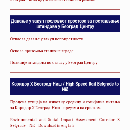
Београд – Шид пруга ESIA Нетехнички резиме
Давање у закуп пословног простора за постављање
штандова у Београд Центру
Оглас за давање у закуп непокретности
Основа приземља станичне зграде
Позиције штандова по огласу у Београд Центру
Коридор Х Београд-Ниш / High Speed Rail Belgrade to
Niš
Процена утицаја на животну средину и социјална питања
за Коридор Х Београд-Ниш - преузми на српском
Environmental and Social Impact Assessment Corridor X
Belgrade – Niš - Download in english