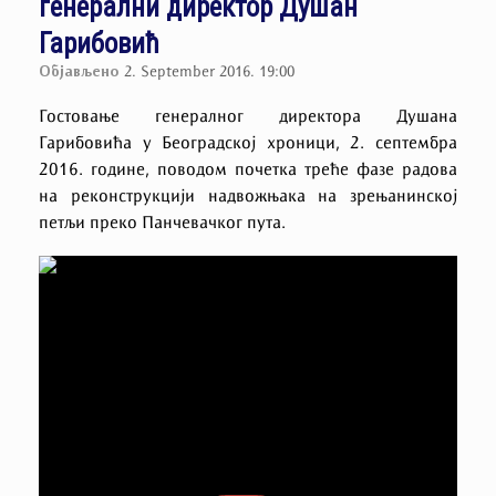
генерални директор Душан
Гарибовић
Објављено
2. September 2016. 19:00
Гостовање генералног директора Душана
Гарибовића у Београдској хроници, 2. септембра
2016. године, поводом почетка треће фазе радова
на реконструкцији надвожњака на зрењанинској
петљи преко Панчевачког пута.