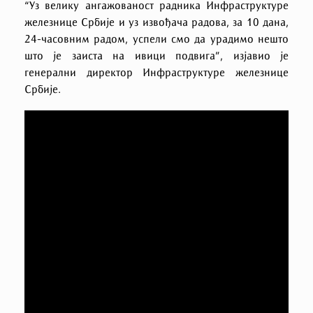
“Уз велику ангажованост радника Инфраструктуре
железнице Србије и уз извођача радова, за 10 дана,
24-часовним радом, успели смо да урадимо нешто
што је заиста на ивици подвига”, изјавио је
генерални директор Инфраструктуре железнице
Србије.