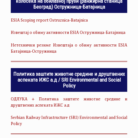
колосека на обилазној прузи (ранжирна станица
Београд) Остружница-Батајница
ESIA Scoping report Ostruznica-Batajnica
Извештај о обиму активности ESIA Остружница-Батајница
Нетехнички резиме Извештаја о обиму активности ESIA
Батајница-Остружница
Политика заштите животне средине и друштвених
аспеката ИЖС а.д / SRI Environmental and Social
Policy
ОДЛУКА + Политика заштите животне средине и
друштвених аспеката ИЖС а.д
Serbian Railway Infrastructure (SRI) Environmental and Social
Policy