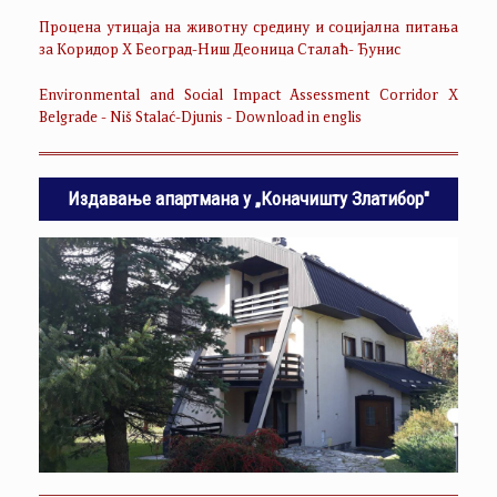
Процена утицаја на животну средину и социјална питања
за Коридор Х Београд-Ниш Деоница Сталаћ- Ђунис
Environmental and Social Impact Assessment Corridor X
Belgrade - Niš Stalać-Djunis - Download in englis
Издавање апартмана у „Коначишту Златибор"