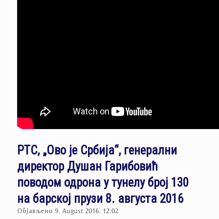
РТС, „Ово је Србија“, генерални
директор Душан Гарибовић
поводом одрона у тунелу број 130
на барској прузи 8. августа 2016
Објављено
9. August 2016. 12:02