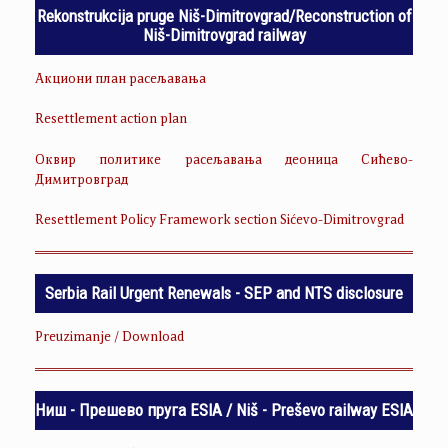
Rekonstrukcija pruge Niš-Dimitrovgrad/Reconstruction of
Niš-Dimitrovgrad railway
Акциони план расељавања
Resettlement action plan
Оквир политике расељавања деоница Сићево-
Димитровград
Resettlement Policy Framework section Sićevo-Dimitrovgrad
Serbia Rail Urgent Renewals - SEP and NTS disclosure
Preuzimanje / Download
Ниш - Прешево пруга ESIA / Niš - Preševo railway ESIA