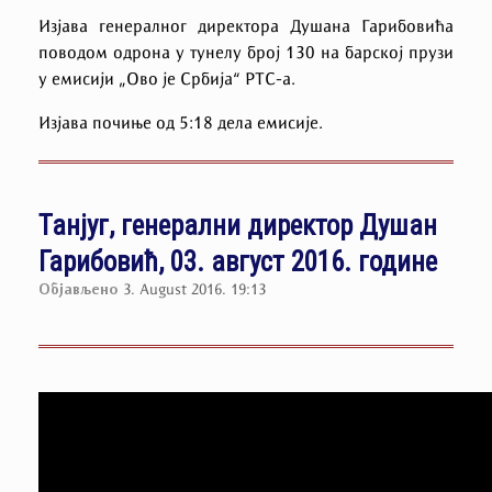
Изјава генералног директора Душана Гарибовића
поводом одрона у тунелу број 130 на барској прузи
у емисији „Ово је Србија“ РТС-а.
Изјава почиње од 5:18 дела емисије.
Танјуг, генерални директор Душан
Гарибовић, 03. август 2016. године
Објављено
3. August 2016. 19:13