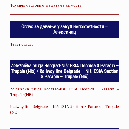
Технички услови оглашавања на мосту
Оглас за давање у закуп непокретности –
Алексинац
Текст огласа
Železnička pruga Beograd-Niš: ESIA Deonica 3 Paraćin –
Trupale (Niš) / Railway line Belgrade – Niš: ESIA Section
3 Paraćin – Trupale (Niš)
Železnička pruga Beograd-Niš: ESIA Deonica 3 Paraćin –
Trupale (Niš)
Railway line Belgrade – Niš: ESIA Section 3 Paraćin – Trupale
(Niš)