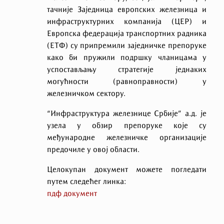
тачније Заједница европских железница и
инфраструктурних компанија (ЦЕР) и
Европска федерација транспортних радника
(ЕТФ) су припремили заједничке препоруке
како би пружили подршку чланицама у
успостављању стратегије једнаких
могућности (равноправности) у
железничком сектору.
“Инфраструктура железнице Србије” а.д. је
узела у обзир препоруке које су
међународне железничке организације
предочиле у овој области.
Целокупан документ можете погледати
путем следећег линка:
пдф документ