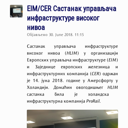
EIM/CER Састанак управљача
инфраструктуре високог
нивоа
Објављено
30. June 2018. 11:15
Састанак управљача инфраструктуре
високог нивоа (
HLIM
) у организацији
Европских управљача инфраструктуре
(
EIM
)
и Заједнице европских железница и
инфраструктурних компанија (
CER
) одржан
је 14.
јуна 2018. године у Амерсфорту у
Холандији. Домаћин овогодишњег
HLIM
састанка
била
је холандска
инфраструктурна компанија
ProRail
.