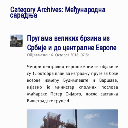
Category Archives:
Међународна
сарадња
Пругама великих брзина из
Србије и до централне Европе
Објављено
16. October 2018. 07:51
Четири централно европске земље објавиле
су 1. октобра план за изградњу пруге за брзе
возове између Будимпеште и Варшаве,
изјавио је министар спољних послова
Мађарске Петер Сијарто, после састанка
Вишеградске групе 4.