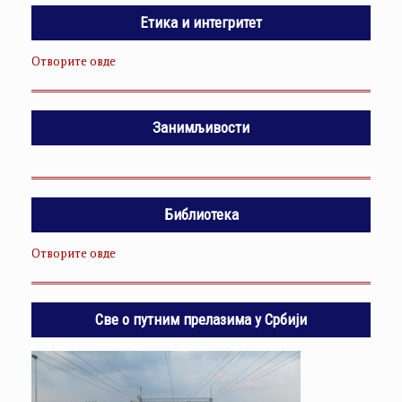
Етика и интегритет
Отворите овде
Занимљивости
Библиотека
Отворите овде
Све о путним прелазима у Србији