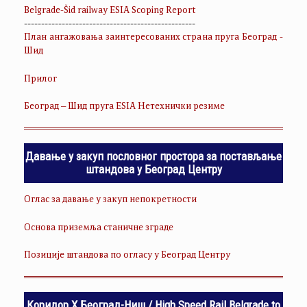
Belgrade-Šid railway ESIA Scoping Report
--------------------------------------------------
План ангажовања заинтересованих страна пруга Београд -
Шид
Прилог
Београд – Шид пруга ESIA Нетехнички резиме
Давање у закуп пословног простора за постављање
штандова у Београд Центру
Оглас за давање у закуп непокретности
Основа приземља станичне зграде
Позиције штандова по огласу у Београд Центру
Коридор Х Београд-Ниш / High Speed Rail Belgrade to