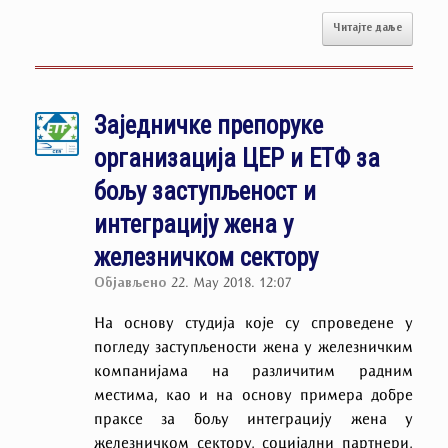
Читајте даље
Заједничке препоруке
организација ЦЕР и ЕТФ за
бољу заступљеност и
интеграцију жена у
железничком сектору
Објављено
22. May 2018. 12:07
На основу студија које су спроведене у
погледу заступљености жена у железничким
компанијама на различитим радним
местима, као и на основу примера добре
праксе за бољу интеграцију жена у
железничком сектору, социјални партнери,