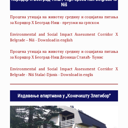
Niš
Процена утицаја на животну средину и социјална питања
за Коридор Х Београд-Ниш - преузми на српском
Environmental and Social Impact Assessment Corridor X
Belgrade – Niš - Download in english
Процена утицаја на животну средину и социјална питања
за Коридор Х Београд-Ниш Деоница Сталаћ- Ђунис
Environmental and Social Impact Assessment Corridor X
Belgrade - Niš Stalać-Djunis - Download in englis
Издавање апартмана у „Коначишту Златибор"