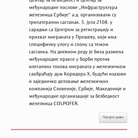
Центар за безбедност и Центар за
међународне послове „Инфраструктур
a
железница Србије“ а.д. организoвали су
трилатерални састанак. 5. јула 2108. у
сарадњи са Центром за регистрацију и
прихват миграната у Прешеву, који има
специфичну улогу и спону са темом
састанка. На дневном реду је била размена
међународне праксе у борби против
илегалних токова миграната у железничком
саобраћају дуж Коридора Х, будући изазови
и заједничко деловање железничких
компанија Словеније, Србије, Македоније и
међународне организације за безбедност
железница
COLPOFER
.
Читајте даље