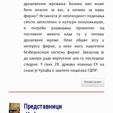
друштвеним мрежама. Колико ово може
бити опасно за вас, а колико за вашу
фирму? Истакнута је неопходност подизања
свести запослених о култури комуникације,
и потреби раздвајања приватног од
пословног живота када су у питању
друштвене мреже. Неке објаве јесу у
интересу фирме, а неке могу наштетити
безбедносном систему фирме. Закључак је
да хакери раде виртуелно али су последице
стварне. У свих 28. држава чланица ЕУ на
снази је Уредба о заштити података ГДПР.
Читајте даље
Представници