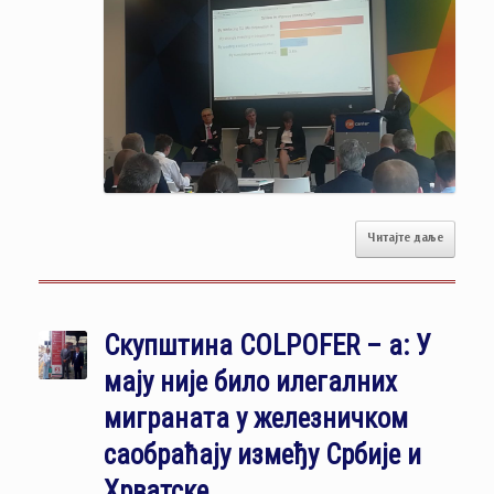
Читајте даље
Скупштина COLPOFER – а: У
мају није било илегалних
миграната у железничком
саобраћају између Србије и
Хрватске