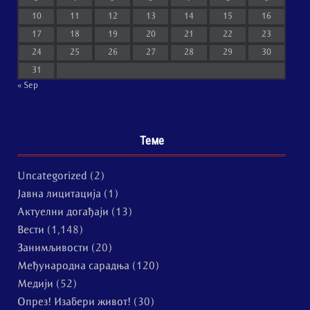
10
11
12
13
14
15
16
17
18
19
20
21
22
23
24
25
26
27
28
29
30
31
« Sep
Теме
Uncategorized
(2)
Јавна лицитација
(1)
Актуелни догађаји
(13)
Вести
(1,148)
Занимљивости
(20)
Међународна сарадња
(120)
Медији
(52)
Опрез! Изабери живот!
(30)