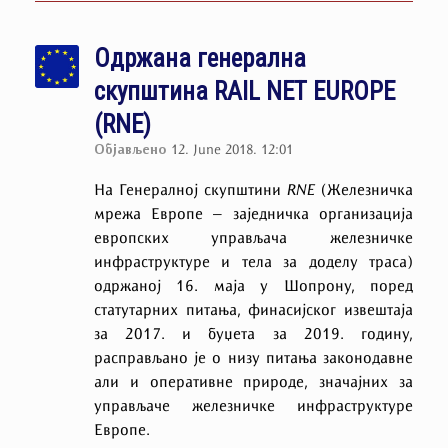
Одржана генерална
скупштина RAIL NET EUROPE
(RNE)
Објављено
12. June 2018. 12:01
На Генералној скупштини
RNE
(Железничка
мрежа Европе –
заједничка организација
европских управљача
железничке
инфраструктуре и тела за доделу траса)
одржаној 16. маја у Шопрону, поред
статутарних питања, финасијског извештаја
за 2017. и буџета за 2019. годину,
расправљано је о низу питања законодавне
али и опе
р
ативне природе, значајних за
управљаче железничке инфраструктуре
Европе.