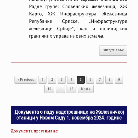
Радне групе: Словенских железница, ХЖ
Карго, ХЖ Инфраструктура, Жељезница
Републике Српске, „Инфраструктуре
железнице Србије“, као и полицијских
граничних управа из ових земаља.
Читајте даље
Post navigation
« Previous
1
2
3
4
5
6
7
8
9
10
…
12
Next »
Документа о паду надстрешнице на Железничкој
станици у Новом Саду 1. новембра 2024. године
Документа преузимање