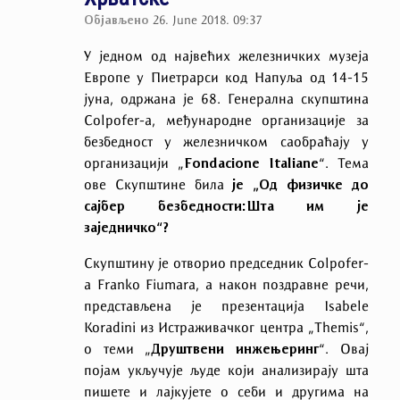
Објављено
26. June 2018. 09:37
У једном од највећих железничких музеја
Европе у Пиетрарси код Напуља
o
д 14-15
јуна, одржана је 68. Генерална скупштина
Colpofer-а, међународне организације за
безбедност у железничком саобраћају у
организацији „
Fondacione Italiane
“. Тема
ове Скупштине била
је „Од физичке до
сајбер безбедности:Шта им је
заједничко“?
Скупштину је отворио председник Colpofer-
а Franko Fiumara, а након поздравне речи,
представљена је презентација Isabele
Koradini из Истраживачког центра
„
Themis
“
,
о теми „
Друштвени инжењеринг
“. Овај
појам укључује људе који анализирају шта
пишете и лајкујете о себи и другима на