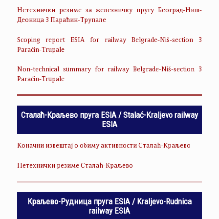
Нетехнички резиме за железничку пругу Београд-Ниш-
Деоница 3 Параћин-Трупале
Scoping report ESIA for railway Belgrade-Niš-section 3
Paraćin-Trupale
Non-technical summary for railway Belgrade-Niš-section 3
Paraćin-Trupale
Сталаћ-Краљево пруга ESIA / Stalać-Kraljevo railway
ESIA
Коначни извештај о обиму активности Сталаћ-Краљево
Нетехнички резиме Сталаћ-Краљево
Краљево-Рудница пруга ESIA / Kraljevo-Rudnica
railway ESIA