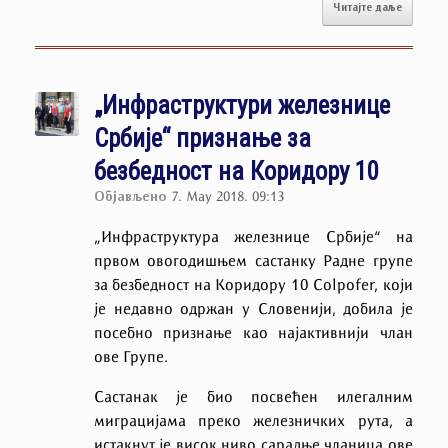
Читајте даље
„Инфраструктури железнице
Србије“ признање за
безбедност на Коридору 10
Објављено
7. May 2018. 09:13
„Инфраструктура железнице Србије“ на
првом овогодишњем састанку Радне групе
за безбедност на Коридору 10 Colpofer, који
је недавно одржан у Словенији, добила је
посебно признање као најактивнији члан
ове Групе.
Састанак је био посвећен илегалним
миграцијама преко железничких рута, а
истакнут је висок ниво сарадње чланица ове