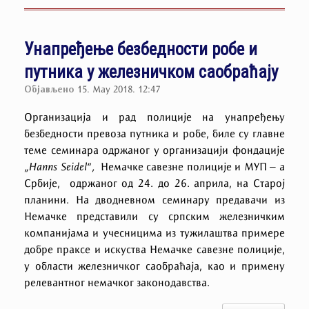
Унапређење безбедности робе и
путника у железничком саобраћају
Објављено
15. May 2018. 12:47
Организација и рад полиције на унапређењу
безбедности превоза путника и робе, биле су главне
теме семинара одржаног у организацији фондације
„Hanns Seidel“,
Немачке савезне полиције и МУП – а
Србије, одржаног од 24. до 26. априла, на Старој
планини. На дводневном семинару предавачи из
Немачке представили су српским железничким
компанијама и учесницима из тужилаштва примере
добре праксе и искуства Немачке савезне полиције,
у области железничког саобраћаја, као и примену
релевантног немачког законодавства.