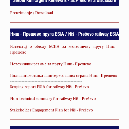
Serbia Rail Urgent Renewals - SEP and NTS disclosure
Preuzimanje / Download
Ниш - Прешево пруга ESIA / Niš - Preševo railway ESIA
Извештај о обиму ЕСИА за железничку пругу Ниш -
Прешево
Нетехнички резиме за пругу Ниш - Прешево
План ангажовања заинтересованих страна Ниш - Прешево
--------------------------------------------------
Scoping report ESIA for railway Niš - Preševo
Non-technical summary for railway Niš - Preševo
Stakeholder Engagement Plan for Niš - Preševo