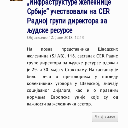
„Инфраструктуре железнице
Србије“ учествовали на CER
Радној групи директора за
људске ресурсе
Објављено
12. June 2018. 12:13
На позив представника Шведских
железница (
SJ AB
), 118
.
састанак
CER
Радне
групе директора за људске ресурсе одржан
је 29. и 30. маја у Стокхолму. На састанку је
било речи о преговорима у погледу
колективних уговора у Шведској, значају
социјалног дијалога, као и о правним
нормама Европске уније које су од
важности за железнички сектор.
Читајте даље