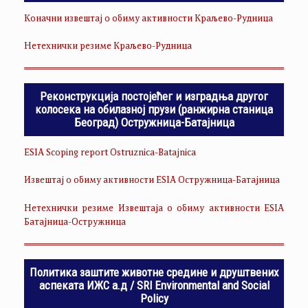
Коначни извештај о обиму активности Краљево-Рудница
Нетехнички резиме Краљево-Рудница
Реконструкција постојећег и изградња другог
колосека на обилазној прузи (ранжирна станица
Београд) Остружница-Батајница
ESIA Scoping report Ostruznica-Batajnica
Извештај о обиму активности ESIA Остружница-Батајница
Нетехнички резиме Извештаја о обиму активности ESIA
Батајница-Остружница
Политика заштите животне средине и друштвених
аспеката ИЖС а.д / SRI Environmental and Social
Policy