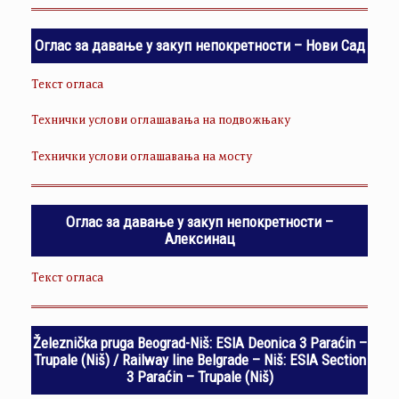
Оглас за давање у закуп непокретности – Нови Сад
Текст огласа
Технички услови оглашавања на подвожњаку
Технички услови оглашавања на мосту
Оглас за давање у закуп непокретности –
Алексинац
Текст огласа
Železnička pruga Beograd-Niš: ESIA Deonica 3 Paraćin –
Trupale (Niš) / Railway line Belgrade – Niš: ESIA Section
3 Paraćin – Trupale (Niš)