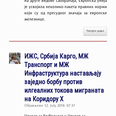
на друге видове саобраћаја, Европска унија
је усвојила неколико пакета правних норми
који су од пресудног значаја за европске
железнице.
Читајте даље
ИЖС, Србија Карго, МЖ
Транспорт и МЖ
Инфраструктура настављају
заједно борбу против
илгеалних токова миграната
на Коридору Х
Објављено
12. July 2018. 07:37