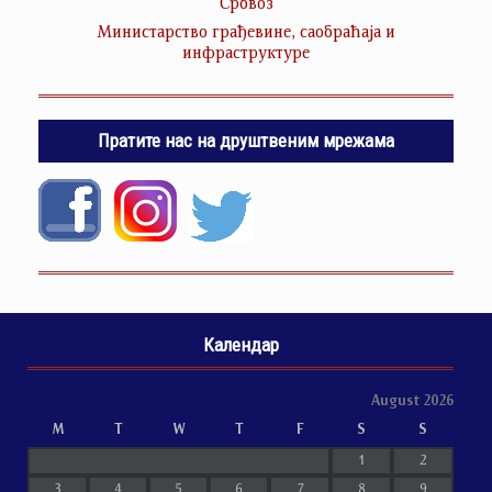
Србвоз
Министарство грађевине, саобраћаја и
инфраструктуре
Пратите нас на друштвеним мрежама
Календар
August 2026
M
T
W
T
F
S
S
1
2
3
4
5
6
7
8
9