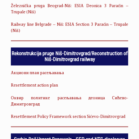
Železnička pruga Beograd-Niš: ESIA Deonica 3 Paraćin –
Trupale (Niš)
Railway line Belgrade – Niš: ESIA Section 3 Paraćin – Trupale
(Niš)
Rekonstrukcija pruge Niš-Dimitrovgrad/Reconstruction of
Niš-Dimitrovgrad railway
Акциони план расељавања
Resettlement action plan
Оквир политике расељавања деоница Сићево-
Димитровград
Resettlement Policy Framework section Sićevo-Dimitrovgrad