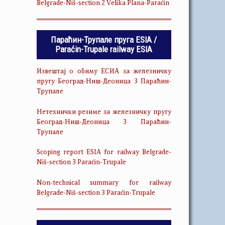
Belgrade-Niš-section 2 Velika Plana-Paraćin
Параћин-Трупале пруга ESIA /
Paraćin-Trupale railway ESIA
Извештај о обиму ЕСИА за железничку
пругу Београд-Ниш-Деоница 3 Параћин-
Трупале
Нетехнички резиме за железничку пругу
Београд-Ниш-Деоница 3 Параћин-
Трупале
Scoping report ESIA for railway Belgrade-
Niš-section 3 Paraćin-Trupale
Non-technical summary for railway
Belgrade-Niš-section 3 Paraćin-Trupale