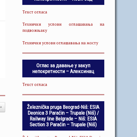
Текст огласа
Технички услови оглашавања на
подвожњаку
Технички услови оглашавања на мосту
Оглас за давање у закуп
непокретности – Алексинац
Текст огласа
Železnička pruga Beograd-Niš: ESIA
→
Deonica 3 Paraćin – Trupale (Niš) /
Railway line Belgrade – Niš: ESIA
Section 3 Paraćin – Trupale (Niš)