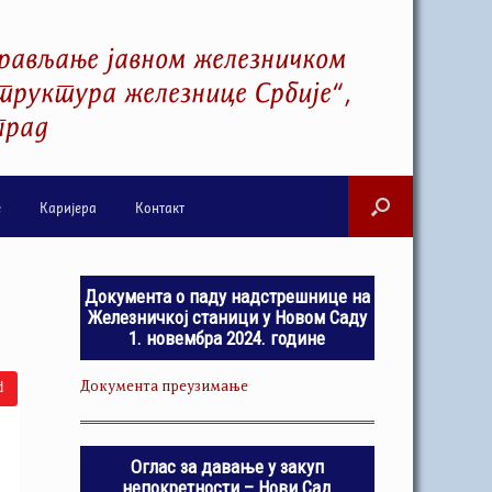
рављање јавном железничком
руктура железнице Србије“,
град
е
Каријера
Контакт
Документа о паду надстрешнице на
Железничкој станици у Новом Саду
1. новембра 2024. године
Документа преузимање
d
Оглас за давање у закуп
непокретности – Нови Сад