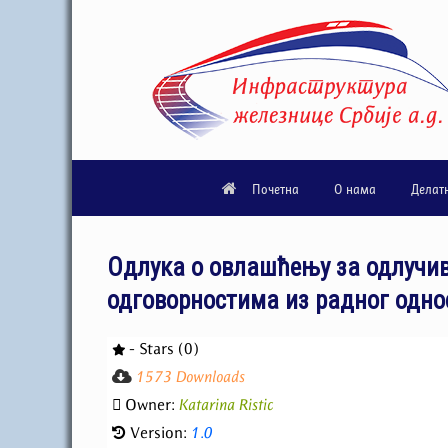
Почетна
О нама
Делат
Одлука о овлашћењу за одлучив
одговорностима из радног однос
- Stars (0)
1573 Downloads
Owner:
Katarina Ristic
Version:
1.0