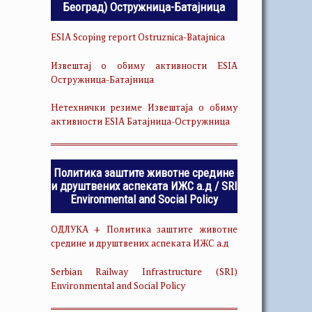
Београд) Остружница-Батајница
ESIA Scoping report Ostruznica-Batajnica
Извештај о обиму активности ESIA
Остружница-Батајница
Нетехнички резиме Извештаја о обиму
активности ESIA Батајница-Остружница
Политика заштите животне средине
и друштвених аспеката ИЖС а.д / SRI
Environmental and Social Policy
ОДЛУКА + Политика заштите животне
средине и друштвених аспеката ИЖС а.д
Serbian Railway Infrastructure (SRI)
Environmental and Social Policy