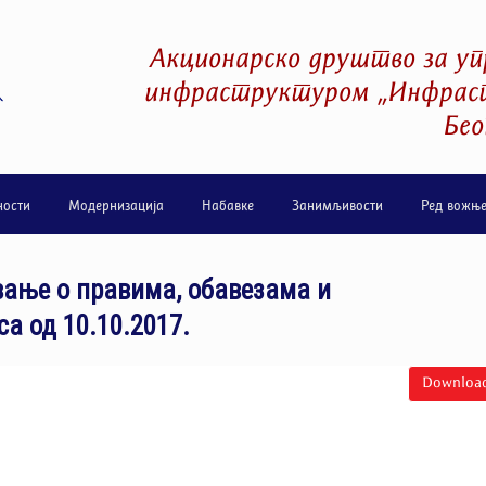
Акционарско друштво за уп
инфраструктуром „Инфраст
Бео
ности
Модернизација
Набавке
Занимљивости
Ред вожњ
ање о правима, обавезама и
а од 10.10.2017.
Downloa