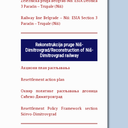
Železnička pruga Beograd-Niš: ESIA Deonica
3 Paraćin – Trupale (Niš)
Railway line Belgrade – Niš: ESIA Section 3
Paraćin – Trupale (Niš)
Rekonstrukcija pruge Niš-
Dimitrovgrad/Reconstruction of Niš-
Dimitrovgrad railway
Акциони план расељавања
Resettlement action plan
Оквир политике расељавања деоница
Сићево-Димитровград
Resettlement Policy Framework section
Sićevo-Dimitrovgrad