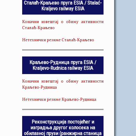
Сталаћ-Краљево пруга ESIA / Stalać-
Kraljevo railway ESIA
Коначни извештај о обиму активности
Сталаћ-Краљево
Нетехнички резиме Сталаћ-Краљево
Краљево-Рудница пруга ESIA /
Kraljevo-Rudnica railway ESIA
Коначни извештај о обиму активности
Краљево-Рудница
Нетехнички резиме Краљево-Рудница
Реконструкција постојећег и
изградња другог колосека на
обилазној прузи (ранжирна станица