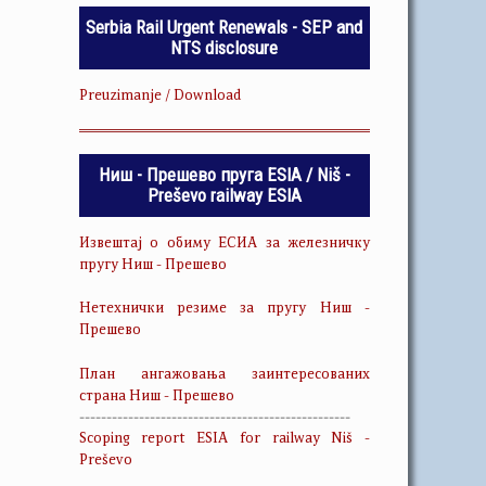
Serbia Rail Urgent Renewals - SEP and
NTS disclosure
Preuzimanje / Download
Ниш - Прешево пруга ESIA / Niš -
Preševo railway ESIA
Извештај о обиму ЕСИА за железничку
пругу Ниш - Прешево
Нетехнички резиме за пругу Ниш -
Прешево
План ангажовања заинтересованих
страна Ниш - Прешево
--------------------------------------------------
Scoping report ESIA for railway Niš -
Preševo