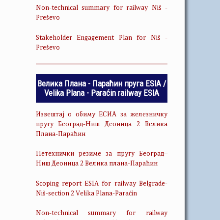
Non-technical summary for railway Niš -
Preševo
Stakeholder Engagement Plan for Niš -
Preševo
Велика Плана - Параћин пруга ESIA /
Velika Plana - Paraćin railway ESIA
Извештај о обиму ЕСИА за железничку
пругу Београд-Ниш Деоница 2 Велика
Плана-Параћин
Нетехнички резиме за пругу Београд–
Ниш Деоница 2 Велика плана-Параћин
Scoping report ESIA for railway Belgrade-
Niš-section 2 Velika Plana-Paraćin
Non-technical summary for railway