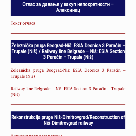
Оглас за давање у закуп непокретности –
Алексинац
Текст огласа
Železnička pruga Beograd-Niš: ESIA Deonica 3 Paraćin –
Trupale (Niš) / Railway line Belgrade – Niš: ESIA Section
3 Paraćin – Trupale (Niš)
Železnička pruga Beograd-Niš: ESIA Deonica 3 Paraćin –
Trupale (Niš)
Railway line Belgrade – Niš: ESIA Section 3 Paraćin – Trupale
(Niš)
Rekonstrukcija pruge Niš-Dimitrovgrad/Reconstruction of
Niš-Dimitrovgrad railway