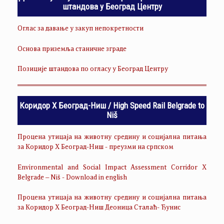
штандова у Београд Центру
Оглас за давање у закуп непокретности
Основа приземља станичне зграде
Позиције штандова по огласу у Београд Центру
Коридор Х Београд-Ниш / High Speed Rail Belgrade to
Niš
Процена утицаја на животну средину и социјална питања
за Коридор Х Београд-Ниш - преузми на српском
Environmental and Social Impact Assessment Corridor X
Belgrade – Niš - Download in english
Процена утицаја на животну средину и социјална питања
за Коридор Х Београд-Ниш Деоница Сталаћ- Ђунис