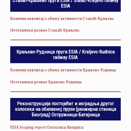
Сталаћ-Краљево пруга ESIA / Stalać-Kraljevo railway
ESIA
Коначни извештај о обиму активности Сталаћ-Краљево
Нетехнички резиме Сталаћ-Краљево
Краљево-Рудница пруга ESIA / Kraljevo-Rudnica
railway ESIA
Коначни извештај о обиму активности Краљево-Рудница
Нетехнички резиме Краљево-Рудница
Реконструкција постојећег и изградња другог
колосека на обилазној прузи (ранжирна станица
Београд) Остружница-Батајница
ESIA Scoping report Ostruznica-Batajnica