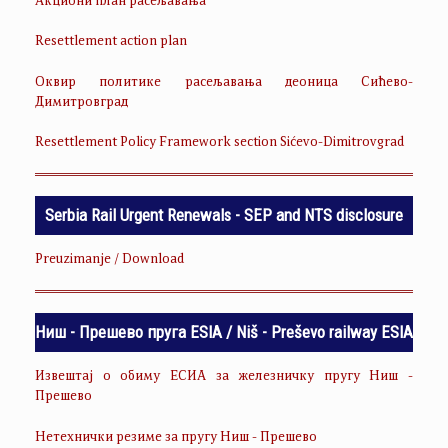
Акциони план расељавања
Resettlement action plan
Оквир политике расељавања деоница Сићево-
Димитровград
Resettlement Policy Framework section Sićevo-Dimitrovgrad
Serbia Rail Urgent Renewals - SEP and NTS disclosure
Preuzimanje / Download
Ниш - Прешево пруга ESIA / Niš - Preševo railway ESIA
Извештај о обиму ЕСИА за железничку пругу Ниш -
Прешево
Нетехнички резиме за пругу Ниш - Прешево