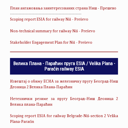
План ангажовања заинтересованих страна Ниш - Прешево
--------------------------------------------------
Scoping report ESIA for railway Niš - Preševo
Non-technical summary for railway Niš - Preševo
Stakeholder Engagement Plan for Niš - Preševo
Велика Плана - Параћин пруга ESIA / Velika Plana -
Paraćin railway ESIA
Извештај о обиму ЕСИА за железничку пругу Београд-Ниш
Деоница 2 Велика Плана-Параћин
Нетехнички резиме за пругу Београд–Ниш Деоница 2
Велика плана-Параћин
Scoping report ESIA for railway Belgrade-Niš-section 2 Velika
Plana-Paraćin