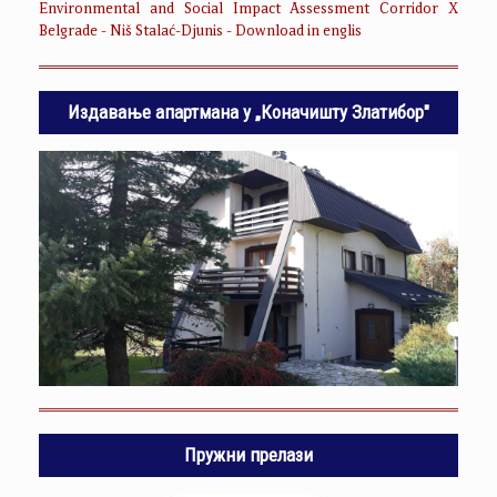
Environmental and Social Impact Assessment Corridor X
Belgrade - Niš Stalać-Djunis - Download in englis
Издавање апартмана у „Коначишту Златибор"
Пружни прелази