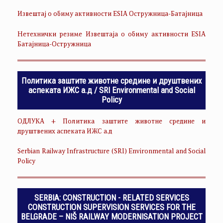
Извештај о обиму активности ESIA Остружница-Батајница
Нетехнички резиме Извештаја о обиму активности ESIA
Батајница-Остружница
Политика заштите животне средине и друштвених
аспеката ИЖС а.д / SRI Environmental and Social
Policy
ОДЛУКА + Политика заштите животне средине и
друштвених аспеката ИЖС а.д
Serbian Railway Infrastructure (SRI) Environmental and Social
Policy
SERBIA: CONSTRUCTION - RELATED SERVICES
CONSTRUCTION SUPERVISION SERVICES FOR THE
BELGRADE – NIŠ RAILWAY MODERNISATION PROJECT