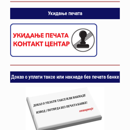
Укидање печата
Доказ о уплати таксе или накнаде без печата банке