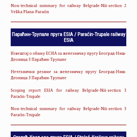
Non-technical summary for railway Belgrade-Niš-section 2
Velika Plana-Paraćin
Параћин-Трупале пруга ESIA / Paraćin-Trupale railway
ESIA
Извештај о обиму ЕСИА за железничку пругу Београд-Ниш-
Деоница 3 Параћин-Трупале
Нетехнички резиме за железничку пругу Београд-Ниш-
Деоница 3 Параћин-Трупале
Scoping report ESIA for railway Belgrade-Niš-section 3
Paraćin-Trupale
Non-technical summary for railway Belgrade-Niš-section 3
Paraćin-Trupale