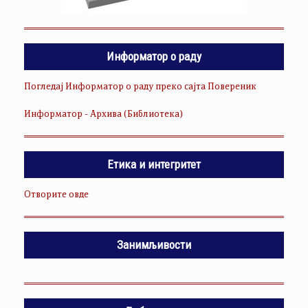
Информатор о раду
Погледај Информатор о раду преко сајта Повереник
Информатор - Архива (Библиотека)
Етика и интегритет
Отворите овде
Занимљивости