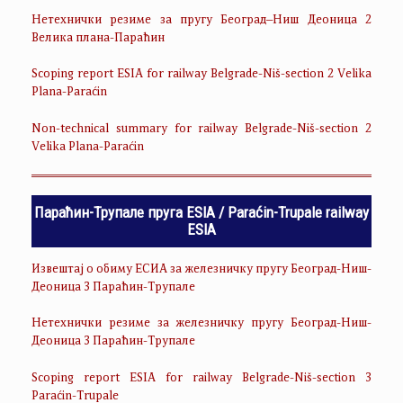
Нетехнички резиме за пругу Београд–Ниш Деоница 2
Велика плана-Параћин
Scoping report ESIA for railway Belgrade-Niš-section 2 Velika
Plana-Paraćin
Non-technical summary for railway Belgrade-Niš-section 2
Velika Plana-Paraćin
Параћин-Трупале пруга ESIA / Paraćin-Trupale railway
ESIA
Извештај о обиму ЕСИА за железничку пругу Београд-Ниш-
Деоница 3 Параћин-Трупале
Нетехнички резиме за железничку пругу Београд-Ниш-
Деоница 3 Параћин-Трупале
Scoping report ESIA for railway Belgrade-Niš-section 3
Paraćin-Trupale