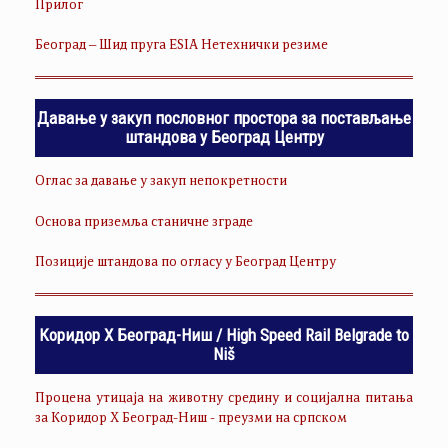
Прилог
Београд – Шид пруга ESIA Нетехнички резиме
Давање у закуп пословног простора за постављање
штандова у Београд Центру
Оглас за давање у закуп непокретности
Основа приземља станичне зграде
Позиције штандова по огласу у Београд Центру
Коридор Х Београд-Ниш / High Speed Rail Belgrade to
Niš
Процена утицаја на животну средину и социјална питања
за Коридор Х Београд-Ниш - преузми на српском