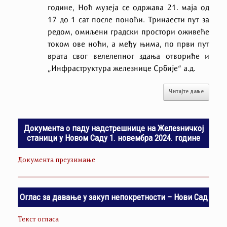
године,
Ноћ музеја
се одржава 21. маја од
17 до 1 сат после поноћи. Тринаести пут за
редом, омиљени градски простори оживеће
током ове ноћи, а међу њима, по први пут
врата свог велелепног здања отвориће и
„Инфраструктура железнице Србије“ а.д.
Читајте даље
Документа о паду надстрешнице на Железничкој
станици у Новом Саду 1. новембра 2024. године
Документа преузимање
Оглас за давање у закуп непокретности – Нови Сад
Текст огласа