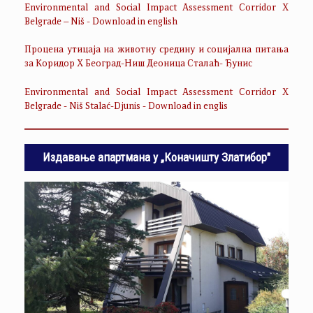
Environmental and Social Impact Assessment Corridor X
Belgrade – Niš - Download in english
Процена утицаја на животну средину и социјална питања
за Коридор Х Београд-Ниш Деоница Сталаћ- Ђунис
Environmental and Social Impact Assessment Corridor X
Belgrade - Niš Stalać-Djunis - Download in englis
Издавање апартмана у „Коначишту Златибор"