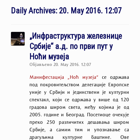
Daily Archives:
20. May 2016. 12:07
„Инфраструктура железнице
Србије“ а.д. по први пут у
Ноћи музеја
Објављено
20. May 2016. 12:07
Манифестација „Ноћ музеја“
се одржава
под покровитељством делегације Европске
уније у Србији и јединствени је културни
спектакл, који се одржава у више од 120
градова широм света, међу којима је од
2005. године и Београд. Посетиоце очекује
преко 250 различитих дешавања широм
Србије, а самим тим и упознавање са
драгуљима културне баштине. Ове