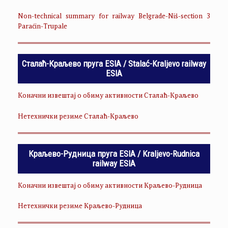
Non-technical summary for railway Belgrade-Niš-section 3
Paraćin-Trupale
Сталаћ-Краљево пруга ESIA / Stalać-Kraljevo railway
ESIA
Коначни извештај о обиму активности Сталаћ-Краљево
Нетехнички резиме Сталаћ-Краљево
Краљево-Рудница пруга ESIA / Kraljevo-Rudnica
railway ESIA
Коначни извештај о обиму активности Краљево-Рудница
Нетехнички резиме Краљево-Рудница