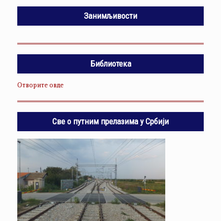
Занимљивости
Библиотека
Отворите овде
Све о путним прелазима у Србији