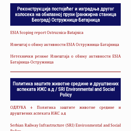
Реконструкција постојећег и изградња другог
колосека на обилазној прузи (ранжирна станица
Београд) Остружница-Батајница
ESIA Scoping report Ostruznica-Batajnica
Извештај о обиму активности ESIA Остружница-Батајница
Нетехнички резиме Извештаја о обиму активности ESIA
Батајница-Остружница
Политика заштите животне средине и друштвених
аспеката ИЖС а.д / SRI Environmental and Social
Policy
ОДЛУКА + Политика заштите животне средине и
друштвених аспеката ИЖС а.д
Serbian Railway Infrastructure (SRI) Environmental and Social