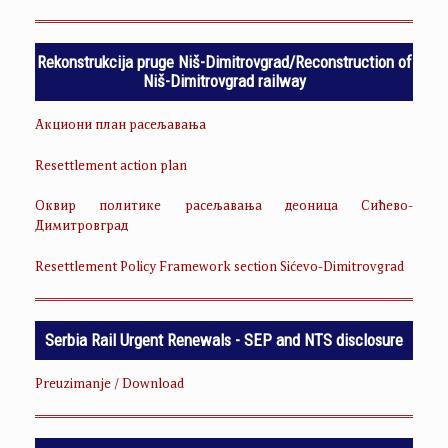
Rekonstrukcija pruge Niš-Dimitrovgrad/Reconstruction of
Niš-Dimitrovgrad railway
Акциони план расељавања
Resettlement action plan
Оквир политике расељавања деоница Сићево-
Димитровград
Resettlement Policy Framework section Sićevo-Dimitrovgrad
Serbia Rail Urgent Renewals - SEP and NTS disclosure
Preuzimanje / Download