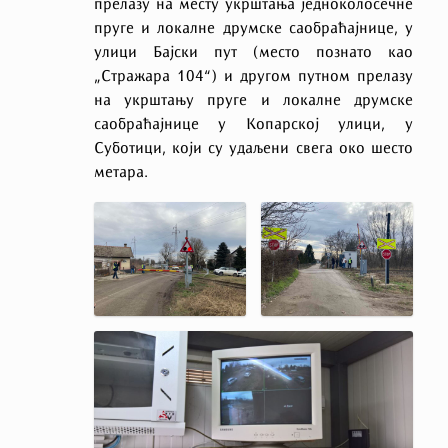
прелазу на месту укрштања једноколосечне
пруге и локалне друмске саобраћајнице, у
улици Бајски пут (место познато као
„Стражара 104“) и другом путном прелазу
на укрштању пруге и локалне друмске
саобраћајнице у Копарској улици, у
Суботици, који су удаљени свега око шесто
метара.