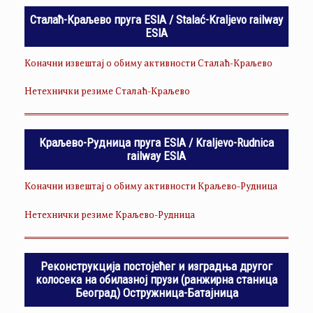
Сталаћ-Краљево пруга ESIA / Stalać-Kraljevo railway
ESIA
Коначни извештај о обиму активности Сталаћ-Краљево
Нетехнички резиме Сталаћ-Краљево
Краљево-Рудница пруга ESIA / Kraljevo-Rudnica
railway ESIA
Коначни извештај о обиму активности Краљево-Рудница
Нетехнички резиме Краљево-Рудница
Реконструкција постојећег и изградња другог
колосека на обилазној прузи (ранжирна станица
Београд) Остружница-Батајница