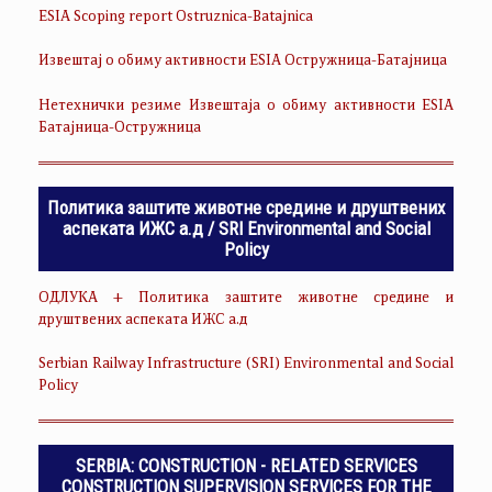
ESIA Scoping report Ostruznica-Batajnica
Извештај о обиму активности ESIA Остружница-Батајница
Нетехнички резиме Извештаја о обиму активности ESIA
Батајница-Остружница
Политика заштите животне средине и друштвених
аспеката ИЖС а.д / SRI Environmental and Social
Policy
ОДЛУКА + Политика заштите животне средине и
друштвених аспеката ИЖС а.д
Serbian Railway Infrastructure (SRI) Environmental and Social
Policy
SERBIA: CONSTRUCTION - RELATED SERVICES
CONSTRUCTION SUPERVISION SERVICES FOR THE