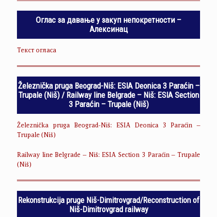
Оглас за давање у закуп непокретности –
Алексинац
Текст огласа
Železnička pruga Beograd-Niš: ESIA Deonica 3 Paraćin –
Trupale (Niš) / Railway line Belgrade – Niš: ESIA Section
3 Paraćin – Trupale (Niš)
Železnička pruga Beograd-Niš: ESIA Deonica 3 Paraćin –
Trupale (Niš)
Railway line Belgrade – Niš: ESIA Section 3 Paraćin – Trupale
(Niš)
Rekonstrukcija pruge Niš-Dimitrovgrad/Reconstruction of
Niš-Dimitrovgrad railway