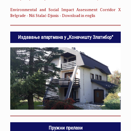
Environmental and Social Impact Assessment Corridor X
Belgrade - Niš Stalać-Djunis - Download in englis
Издавање апартмана у „Коначишту Златибор"
Пружни прелази