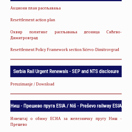
Акциони план расељавања
Resettlement action plan
Оквир политике расељавања деоница Сићево-
Димитровград
Resettlement Policy Framework section Sićevo-Dimitrovgrad
Serbia Rail Urgent Renewals - SEP and NTS disclosure
Preuzimanje / Download
Ниш - Прешево пруга ESIA / Niš - Preševo railway ESIA
Извештај о обиму ЕСИА за железничку пругу Ниш -
Прешево