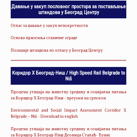
Давање у закуп пословног простора за постављање
штандова у Београд Центру
Оглас за давање у закуп непокретности
Основа приземља станичне зграде
Позиције штандова по огласу у Београд Центру
Коридор Х Београд-Ниш / High Speed Rail Belgrade to
Niš
Процена утицаја на животну средину и социјална питања
за Коридор Х Београд-Ниш - преузми на српском
Environmental and Social Impact Assessment Corridor X
Belgrade – Niš - Download in english
Процена утицаја на животну средину и социјална питања
за Коридор Х Београд-Ниш Деоница Сталаћ- Ђунис