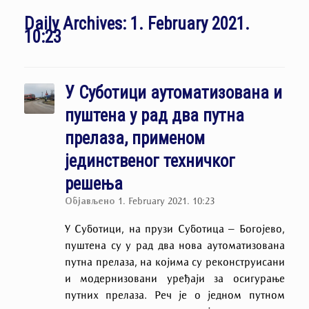
Daily Archives:
1. February 2021.
10:23
У Суботици аутоматизована и
пуштена у рад два путна
прелаза, применом
јединственог техничког
решења
Објављено
1. February 2021. 10:23
У Суботици, на прузи Суботица – Богојево,
пуштена су у рад два нова аутоматизована
путна прелаза, на којима су реконструисани
и модернизовани уређаји за осигурање
путних прелаза. Реч је о једном путном