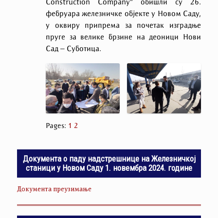
Construction Company” обишли су 26.
фебруара железничке објекте у Новом Саду,
у оквиру припрема за почетак изградње
пруге за велике брзине на деоници Нови
Сад – Суботица.
Pages:
1
2
Документа о паду надстрешнице на Железничкој
станици у Новом Саду 1. новембра 2024. године
Документа преузимање