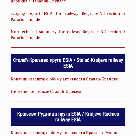
Деоница 3 Параћин-Трупале
Scoping report ESIA for railway Belgrade-Niš-section 3
Paraćin-Trupale
Non-technical summary for railway Belgrade-Niš-section 3
Paraćin-Trupale
Сталаћ-Краљево пруга ESIA / Stalać-Kraljevo railway
ESIA
Коначни извештај о обиму активности Сталаћ-Краљево
Нетехнички резиме Сталаћ-Краљево
Краљево-Рудница пруга ESIA / Kraljevo-Rudnica
railway ESIA
Коначни извештај о обиму активности Краљево-Рудница