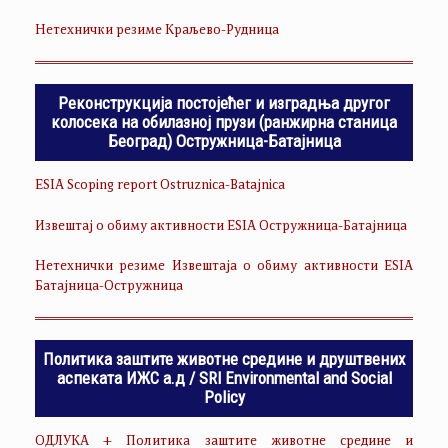
Нетехнички резиме Краљево-Рудница
Реконструкција постојећег и изградња другог
колосека на обилазној прузи (ранжирна станица
Београд) Остружница-Батајница
ESIA Scoping report Ostruznica-Batajnica
Извештај о обиму активности ESIA Остружница-Батајница
Нетехнички резиме Извештаја о обиму активности ESIA
Батајница-Остружница
Политика заштите животне средине и друштвених
аспеката ИЖС а.д / SRI Environmental and Social
Policy
ОДЛУКА + Политика заштите животне средине и