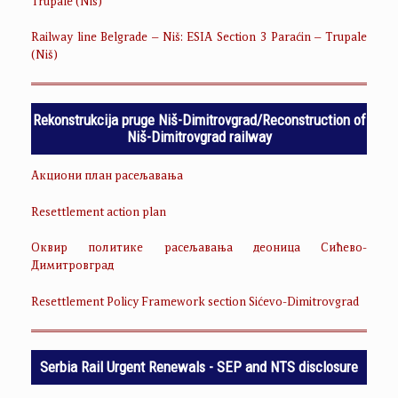
Trupale (Niš)
Railway line Belgrade – Niš: ESIA Section 3 Paraćin – Trupale
(Niš)
Rekonstrukcija pruge Niš-Dimitrovgrad/Reconstruction of
Niš-Dimitrovgrad railway
Акциони план расељавања
Resettlement action plan
Оквир политике расељавања деоница Сићево-
Димитровград
Resettlement Policy Framework section Sićevo-Dimitrovgrad
Serbia Rail Urgent Renewals - SEP and NTS disclosure