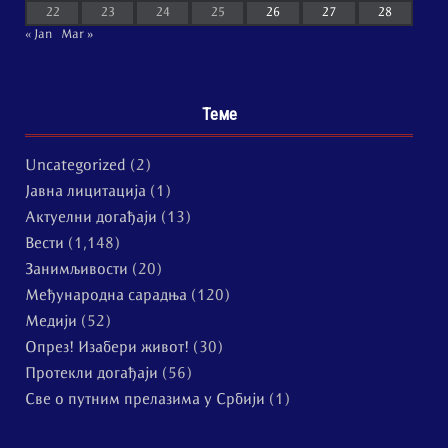
22
23
24
25
26
27
28
« Jan
Mar »
Теме
Uncategorized
(2)
Јавна лицитација
(1)
Актуелни догађаји
(13)
Вести
(1,148)
Занимљивости
(20)
Међународна сарадња
(120)
Медији
(52)
Опрез! Изабери живот!
(30)
Протекли догађаји
(56)
Све о путним прелазима у Србији
(1)