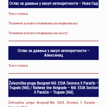
Оглас за давање у закуп непокретности – Нови Сад
Текст огласа
Технички услови оглашавања на подвожњаку
Технички услови оглашавања на мосту
Оглас за давање у закуп непокретности –
Алексинац
Текст огласа
Železnička pruga Beograd-Niš: ESIA Deonica 3 Paraćin –
Trupale (Niš) / Railway line Belgrade – Niš: ESIA Section
3 Paraćin – Trupale (Niš)
Železnička pruga Beograd-Niš: ESIA Deonica 3 Paraćin –