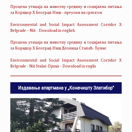
Процена утицаја на животну средину и социјална питања
за Коридор Х Београд-Ниш - преузми на српском
Environmental and Social Impact Assessment Corridor X
Belgrade – Niš - Download in english
Процена утицаја на животну средину и социјална питања
за Коридор Х Београд-Ниш Деоница Сталаћ- Ђунис
Environmental and Social Impact Assessment Corridor X
Belgrade - Niš Stalać-Djunis - Download in englis
Издавање апартмана у „Коначишту Златибор"