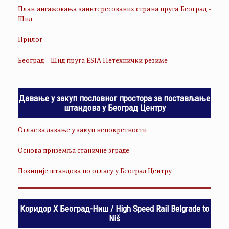
План ангажовања заинтересованих страна пруга Београд -
Шид
Прилог
Београд – Шид пруга ESIA Нетехнички резиме
Давање у закуп пословног простора за постављање
штандова у Београд Центру
Оглас за давање у закуп непокретности
Основа приземља станичне зграде
Позиције штандова по огласу у Београд Центру
Коридор Х Београд-Ниш / High Speed Rail Belgrade to
Niš