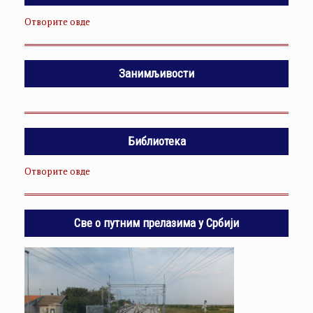
Отворите овде
Занимљивости
Библиотека
Отворите овде
Све о путним прелазима у Србији