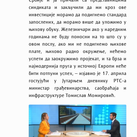
Србије и ја причали са представницима
синдиката и закључили да ми кроз ове
инвестиције морамо да подигнемо стандард
запослених, да морамо више да уложимо у
њихову обуку. Железничари ако у наредним
годинама не буду поносни на то што су у
овом послу, ако ми не подигнемо њихове
плате, њихово радно окружење, нећемо
успети да заокружимо пројекат, и та брза и
најмодернија пруга у истoчној Европи неће
бити потпуни успех, – изјавио је 17. априла
гостујући у Јутарњем дневнику РТС-а
министар грађевинарства, саобраћаја и
инфраструктуре Томислав Момировић.