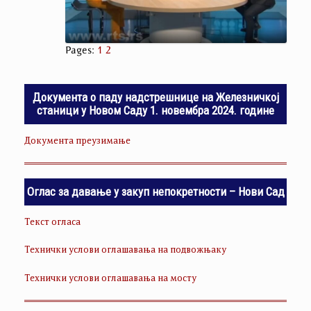
Pages:
1
2
Документа о паду надстрешнице на Железничкој
станици у Новом Саду 1. новембра 2024. године
Документа преузимање
Оглас за давање у закуп непокретности – Нови Сад
Текст огласа
Технички услови оглашавања на подвожњаку
Технички услови оглашавања на мосту