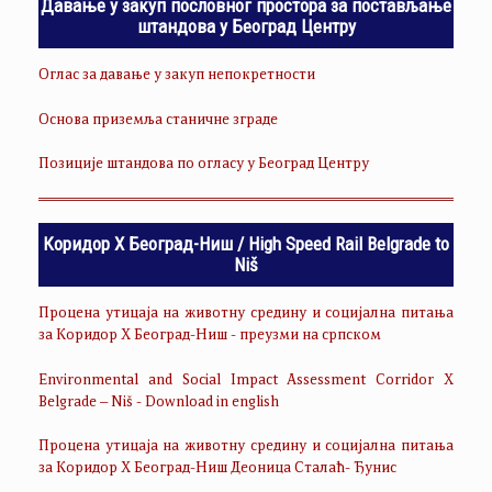
Давање у закуп пословног простора за постављање
штандова у Београд Центру
Оглас за давање у закуп непокретности
Основа приземља станичне зграде
Позиције штандова по огласу у Београд Центру
Коридор Х Београд-Ниш / High Speed Rail Belgrade to
Niš
Процена утицаја на животну средину и социјална питања
за Коридор Х Београд-Ниш - преузми на српском
Environmental and Social Impact Assessment Corridor X
Belgrade – Niš - Download in english
Процена утицаја на животну средину и социјална питања
за Коридор Х Београд-Ниш Деоница Сталаћ- Ђунис