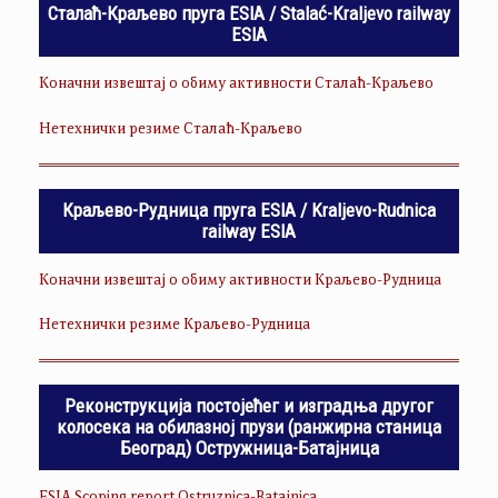
Сталаћ-Краљево пруга ESIA / Stalać-Kraljevo railway
ESIA
Коначни извештај о обиму активности Сталаћ-Краљево
Нетехнички резиме Сталаћ-Краљево
Краљево-Рудница пруга ESIA / Kraljevo-Rudnica
railway ESIA
Коначни извештај о обиму активности Краљево-Рудница
Нетехнички резиме Краљево-Рудница
Реконструкција постојећег и изградња другог
колосека на обилазној прузи (ранжирна станица
Београд) Остружница-Батајница