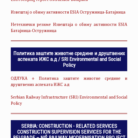
ESIA Scoping report Ostruznica-Batajnica
Извештај о обиму активности ESIA Остружница-Батајница
Нетехнички резиме Извештаја о обиму активности ESIA
Батајница-Остружница
Политика заштите животне средине и друштвених
аспеката ИЖС а.д / SRI Environmental and Social
Policy
ОДЛУКА + Политика заштите животне средине и
друштвених аспеката ИЖС а.д
Serbian Railway Infrastructure (SRI) Environmental and Social
Policy
SERBIA: CONSTRUCTION - RELATED SERVICES
CONSTRUCTION SUPERVISION SERVICES FOR THE
BELGRADE – NIŠ RAILWAY MODERNISATION PROJECT