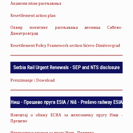
Акциони план расељавања
Resettlement action plan
Оквир политике расељавања деоница Сићево-
Димитровград
Resettlement Policy Framework section Sićevo-Dimitrovgrad
Serbia Rail Urgent Renewals - SEP and NTS disclosure
Preuzimanje / Download
Ниш - Прешево пруга ESIA / Niš - Preševo railway ESIA
Извештај о обиму ЕСИА за железничку пругу Ниш -
Прешево