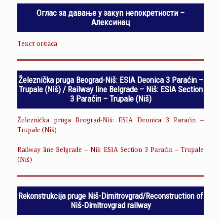
Оглас за давање у закуп непокретности –
Алексинац
Текст огласа
Železnička pruga Beograd-Niš: ESIA Deonica 3 Paraćin –
Trupale (Niš) / Railway line Belgrade – Niš: ESIA Section
3 Paraćin – Trupale (Niš)
Železnička pruga Beograd-Niš: ESIA Deonica 3 Paraćin –
Trupale (Niš)
Railway line Belgrade – Niš: ESIA Section 3 Paraćin – Trupale
(Niš)
Rekonstrukcija pruge Niš-Dimitrovgrad/Reconstruction of
Niš-Dimitrovgrad railway