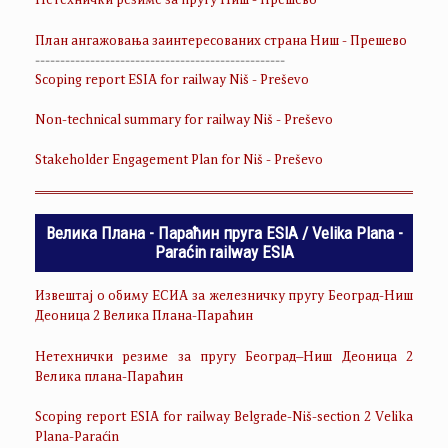
Нетехнички резиме за пругу Ниш - Прешево
План ангажовања заинтересованих страна Ниш - Прешево
--------------------------------------------------
Scoping report ESIA for railway Niš - Preševo
Non-technical summary for railway Niš - Preševo
Stakeholder Engagement Plan for Niš - Preševo
Велика Плана - Параћин пруга ESIA / Velika Plana -
Paraćin railway ESIA
Извештај о обиму ЕСИА за железничку пругу Београд-Ниш
Деоница 2 Велика Плана-Параћин
Нетехнички резиме за пругу Београд–Ниш Деоница 2
Велика плана-Параћин
Scoping report ESIA for railway Belgrade-Niš-section 2 Velika
Plana-Paraćin