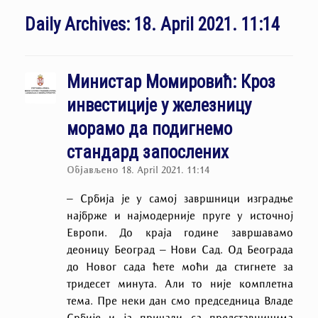
Daily Archives:
18. April 2021. 11:14
Министар Момировић: Кроз
инвестиције у железницу
морамо да подигнемо
стандард запослених
Објављено
18. April 2021. 11:14
– Србија је у самој завршници изградње
најбрже и најмодерније пруге у источној
Европи. До краја године завршавамо
деоницу Београд – Нови Сад. Од Београда
до Новог сада ћете моћи да стигнете за
тридесет минута. Али то није комплетна
тема. Пре неки дан смо председница Владе