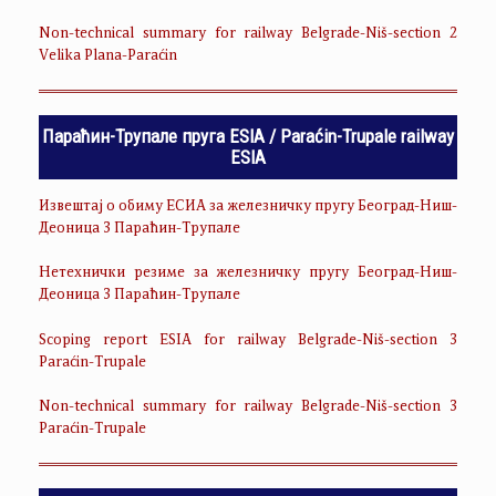
Non-technical summary for railway Belgrade-Niš-section 2
Velika Plana-Paraćin
Параћин-Трупале пруга ESIA / Paraćin-Trupale railway
ESIA
Извештај о обиму ЕСИА за железничку пругу Београд-Ниш-
Деоница 3 Параћин-Трупале
Нетехнички резиме за железничку пругу Београд-Ниш-
Деоница 3 Параћин-Трупале
Scoping report ESIA for railway Belgrade-Niš-section 3
Paraćin-Trupale
Non-technical summary for railway Belgrade-Niš-section 3
Paraćin-Trupale