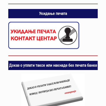
Укидање печата
Доказ о уплати таксе или накнаде без печата банке