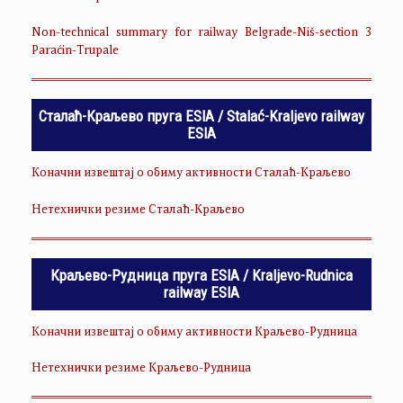
Non-technical summary for railway Belgrade-Niš-section 3
Paraćin-Trupale
Сталаћ-Краљево пруга ESIA / Stalać-Kraljevo railway
ESIA
Коначни извештај о обиму активности Сталаћ-Краљево
Нетехнички резиме Сталаћ-Краљево
Краљево-Рудница пруга ESIA / Kraljevo-Rudnica
railway ESIA
Коначни извештај о обиму активности Краљево-Рудница
Нетехнички резиме Краљево-Рудница