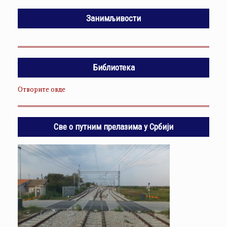
Занимљивости
Библиотека
Отворите овде
Све о путним прелазима у Србији