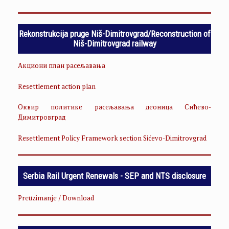
Rekonstrukcija pruge Niš-Dimitrovgrad/Reconstruction of
Niš-Dimitrovgrad railway
Акциони план расељавања
Resettlement action plan
Оквир политике расељавања деоница Сићево-
Димитровград
Resettlement Policy Framework section Sićevo-Dimitrovgrad
Serbia Rail Urgent Renewals - SEP and NTS disclosure
Preuzimanje / Download