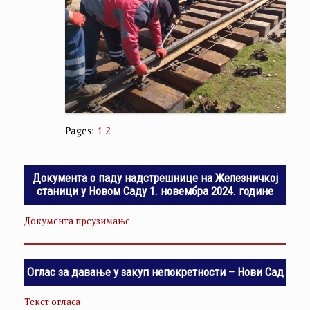
Pages:
1
2
Документа о паду надстрешнице на Железничкој
станици у Новом Саду 1. новембра 2024. године
Документа преузимање
Оглас за давање у закуп непокретности – Нови Сад
Текст огласа