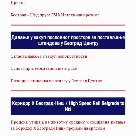
Прилог
Београд – Шид пруга ESIA Нетехнички резиме
Давање у закуп пословног простора за постављање
штандова у Београд Центру
Оглас за давање у закуп непокретности
Основа приземља станичне зграде
Позиције штандова по огласу у Београд Центру
Коридор Х Београд-Ниш / High Speed Rail Belgrade to
Niš
Процена утицаја на животну средину и социјална питања
за Коридор Х Београд-Ниш - преузми на српском