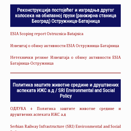
Реконструкција постојећег и изградња другог
колосека на обилазној прузи (ранжирна станица
Београд) Остружница-Батајница
ESIA Scoping report Ostruznica-Batajnica
Извештај о обиму активности ESIA Остружница-Батајница
Нетехнички резиме Извештаја о обиму активности ESIA
Батајница-Остружница
Политика заштите животне средине и друштвених
аспеката ИЖС а.д / SRI Environmental and Social
Policy
ОДЛУКА + Политика заштите животне средине и
друштвених аспеката ИЖС а.д
Serbian Railway Infrastructure (SRI) Environmental and Social