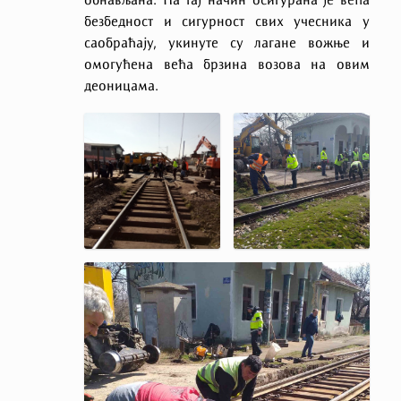
обнављана. На тај начин осигурана је већа
безбедност и сигурност свих учесника у
саобраћају, укинуте су лагане вожње и
омогућена већа брзина возова на овим
деоницама.