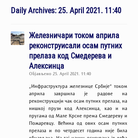
Daily Archives:
25. April 2021. 11:40
Железничари током априла
реконструисали осам путних
прелаза код Смедерева и
Алексинца
Објављено
25. April 2021. 11:40
„Инфраструктура железнице Србије“ током
априла завршила је радове на
реконструкцији чак осам путних прелаза, на
нишкој прузи код Алексинца, као и на
пругама од Мале Крсне према Смедереву и
Пожаревцу. Већина од ових осам путних
прелаза и по четрдесет година није била