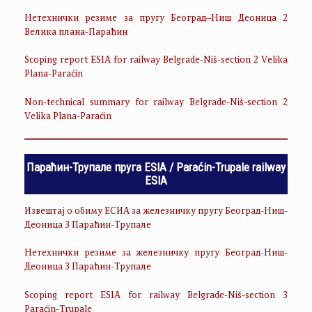
Нетехнички резиме за пругу Београд–Ниш Деоница 2
Велика плана-Параћин
Scoping report ESIA for railway Belgrade-Niš-section 2 Velika
Plana-Paraćin
Non-technical summary for railway Belgrade-Niš-section 2
Velika Plana-Paraćin
Параћин-Трупале пруга ESIA / Paraćin-Trupale railway
ESIA
Извештај о обиму ЕСИА за железничку пругу Београд-Ниш-
Деоница 3 Параћин-Трупале
Нетехнички резиме за железничку пругу Београд-Ниш-
Деоница 3 Параћин-Трупале
Scoping report ESIA for railway Belgrade-Niš-section 3
Paraćin-Trupale