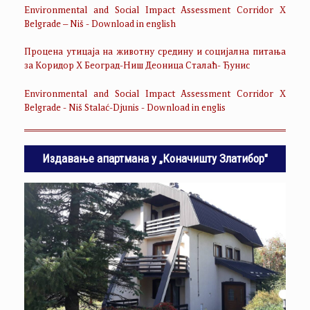
Environmental and Social Impact Assessment Corridor X
Belgrade – Niš - Download in english
Процена утицаја на животну средину и социјална питања
за Коридор Х Београд-Ниш Деоница Сталаћ- Ђунис
Environmental and Social Impact Assessment Corridor X
Belgrade - Niš Stalać-Djunis - Download in englis
Издавање апартмана у „Коначишту Златибор"