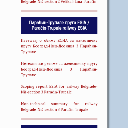
Belgrade-Niš-section 2 Velika Plana-Paraćin
Параћин-Трупале пруга ESIA /
Paraćin-Trupale railway ESIA
Извештај о обиму ЕСИА за железничку
пругу Београд-Ниш-Деоница 3 Параћин-
Трупале
Нетехнички резиме за железничку пругу
Београд-Ниш-Деоница 3 Параћин-
Трупале
Scoping report ESIA for railway Belgrade-
Niš-section 3 Paraćin-Trupale
Non-technical summary for railway
Belgrade-Niš-section 3 Paraćin-Trupale