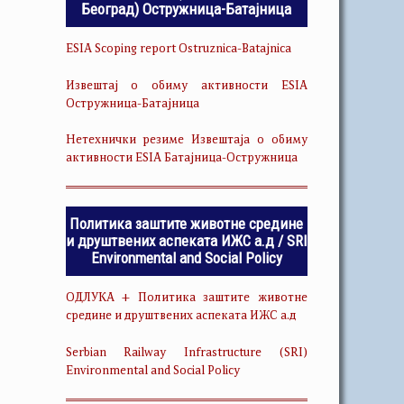
Београд) Остружница-Батајница
ESIA Scoping report Ostruznica-Batajnica
Извештај о обиму активности ESIA
Остружница-Батајница
Нетехнички резиме Извештаја о обиму
активности ESIA Батајница-Остружница
Политика заштите животне средине
и друштвених аспеката ИЖС а.д / SRI
Environmental and Social Policy
ОДЛУКА + Политика заштите животне
средине и друштвених аспеката ИЖС а.д
Serbian Railway Infrastructure (SRI)
Environmental and Social Policy