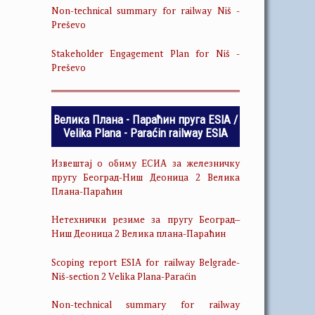
Non-technical summary for railway Niš -
Preševo
Stakeholder Engagement Plan for Niš -
Preševo
Велика Плана - Параћин пруга ESIA /
Velika Plana - Paraćin railway ESIA
Извештај о обиму ЕСИА за железничку
пругу Београд-Ниш Деоница 2 Велика
Плана-Параћин
Нетехнички резиме за пругу Београд–
Ниш Деоница 2 Велика плана-Параћин
Scoping report ESIA for railway Belgrade-
Niš-section 2 Velika Plana-Paraćin
Non-technical summary for railway