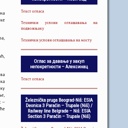
Текст огласа
 на
чке
Технички услови оглашавања на
подвожњаку
ра,
Технички услови оглашавања на мосту
ић,
Оглас за давање у закуп
непокретности – Алексинац
ова
Текст огласа
 ка
уку
ње,
Železnička pruga Beograd-Niš: ESIA
с –
Deonica 3 Paraćin – Trupale (Niš) /
иће
Railway line Belgrade – Niš: ESIA
Section 3 Paraćin – Trupale (Niš)