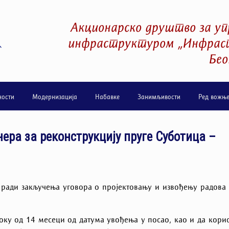
Акционарско друштво за уп
инфраструктуром „Инфраст
Бео
ности
Модернизација
Набавке
Занимљивости
Ред вожњ
ера за реконструкцију пруге Суботица –
 ради закључења уговора о пројектовању и извођењу радова
оку од 14 месеци од датума увођења у посао, као и да кори