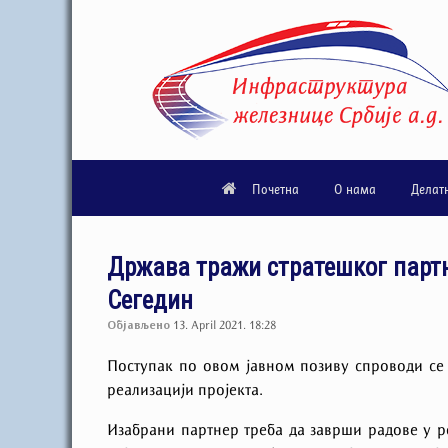
Почетна
О нама
Делат
Држава тражи стратешког партн
Сегедин
Објављено
13. April 2021. 18:28
Поступак по овом јавном позиву спроводи се
реализацији пројекта.
Изабрани партнер треба да заврши радове у р