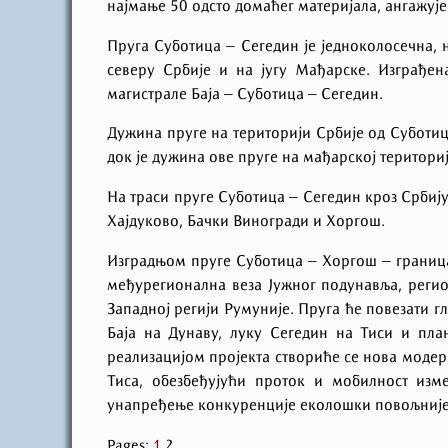
најмање 50 одсто домаћег материјала, ангажује
Пруга Суботица – Сегедин је једноколосечна, 
северу Србије и на југу Мађарске. Изграђена
магистрале Баја – Суботица – Сегедин.
Дужина пруге на територији Србије од Суботиц
док је дужина ове пруге на мађарској територи
На траси пруге Суботица – Сегедин кроз Србију
Хајдуково, Бачки Виногради и Хоргош.
Изградњом пруге Суботица – Хоргош – границ
међурегионална веза Јужног подунавља, регио
Западној регији Румуније. Пруга ће повезати 
Баја на Дунаву, луку Сегедин на Тиси и пла
реализацијом пројекта створиће се нова модер
Тиса, обезбеђујући проток и мобилност изм
унапређење конкуренције еколошки повољнијег
Pages:
1
2