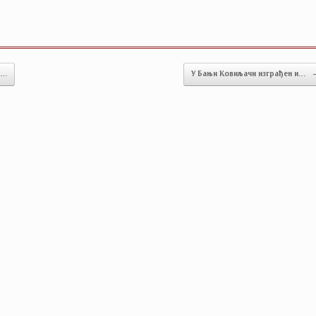
о…
У Бањи Ковиљачи изграђен и…