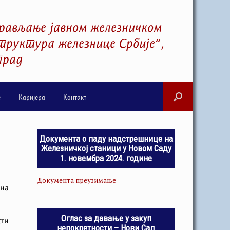
рављање јавном железничком
руктура железнице Србије“,
град
е
Каријера
Контакт
Документа о паду надстрешнице на
Железничкој станици у Новом Саду
1. новембра 2024. године
Документа преузимање
 на
Оглас за давање у закуп
сти
непокретности – Нови Сад