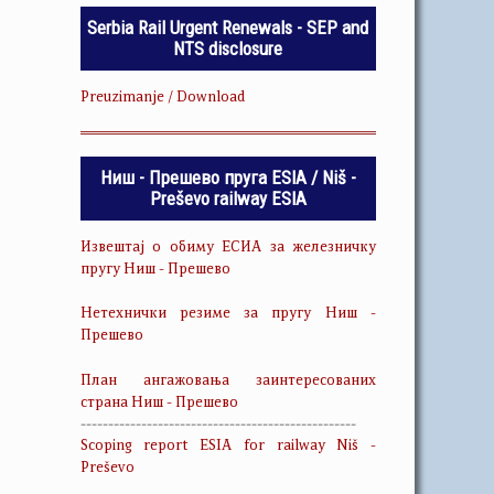
Serbia Rail Urgent Renewals - SEP and
NTS disclosure
Preuzimanje / Download
Ниш - Прешево пруга ESIA / Niš -
Preševo railway ESIA
Извештај о обиму ЕСИА за железничку
пругу Ниш - Прешево
Нетехнички резиме за пругу Ниш -
Прешево
План ангажовања заинтересованих
страна Ниш - Прешево
--------------------------------------------------
Scoping report ESIA for railway Niš -
Preševo