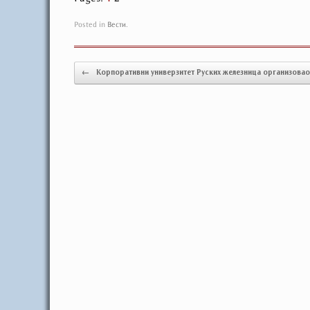
Posted in
Вести
.
Post navigation
←
Корпоративни универзитет Руских железница организова