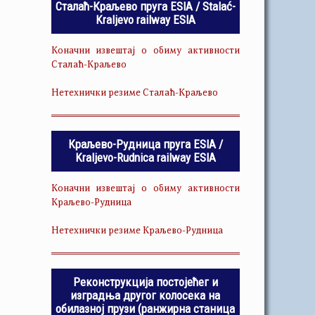
Сталаћ-Краљево пруга ESIA / Stalać-
Kraljevo railway ESIA
Коначни извештај о обиму активности
Сталаћ-Краљево
Нетехнички резиме Сталаћ-Краљево
Краљево-Рудница пруга ESIA /
Kraljevo-Rudnica railway ESIA
Коначни извештај о обиму активности
Краљево-Рудница
Нетехнички резиме Краљево-Рудница
Реконструкција постојећег и
изградња другог колосека на
обилазној прузи (ранжирна станица