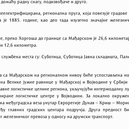
 домаћу радну снагу, подизвођаче и друго.
неелектрифицирана, регионална пруга, која повезује градове
 је 1885. године, као део тада изузетно значајне железни
е, преко Хоргоша до границе са Мађарском је 26,6 километа
ји 12,6 километра.
 службена места су: Суботица, Суботица Јавна складишта, Пал
а са Мађарском на регионалном нивоу биће успостављена н
на Велике јужне равнице у Мађарској и Војводине у Србији
главне логистичке целине региона, укључујући интермодалну л
ниране логистичке центре у Војводини. За локално окруже
на међуградска веза унутар Еврорегије Дунав – Криш – Мори
еђу главних градских центара подручја. Друга предност б
 железничког превоза у односу на друмски транспорт.