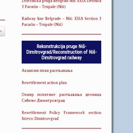
Železnička pruga Beograd-Niš: ESIA Deonica
3 Paraćin – Trupale (Niš)
Railway line Belgrade – Niš: ESIA Section 3
Paraćin – Trupale (Niš)
→
Rekonstrukcija pruge Niš-
Dimitrovgrad/Reconstruction of Niš-
Dimitrovgrad railway
Акциони план расељавања
Resettlement action plan
Оквир политике расељавања деоница
Сићево-Димитровград
Resettlement Policy Framework section
Sićevo-Dimitrovgrad