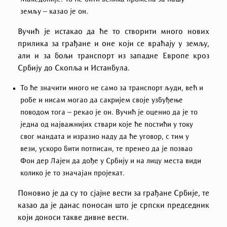
земљу – казао је он.
Вучић је истакао да ће то створити много нових
прилика за грађане и оне који се враћају у земљу,
али и за бољи транспорт из западне Европе кроз
Србију до Скопља и Истанбула.
То ће значити много не само за транспорт људи, већ и
робе и нисам могао да сакријем своје узбуђење
поводом тога – рекао је он. Вучић је оценио да је то
једна од најважнијих ствари које ће постићи у току
свог мандата и изразио наду да ће уговор, с тим у
вези, ускоро бити потписан, те пренео да је позвао
Фон дер Лајен да дође у Србију и на лицу места види
колико је то значајан пројекат.
Поновио је да су то сјајне вести за грађане Србије, те
казао да је данас поносан што је српски председник
који доноси такве дивне вести.