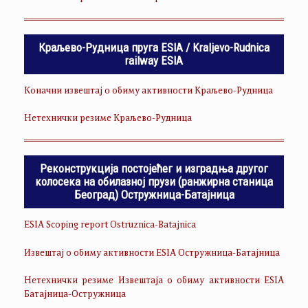
Краљево-Рудница пруга ESIA / Kraljevo-Rudnica
railway ESIA
Коначни извештај о обиму активности Краљево-Рудница
Нетехнички резиме Краљево-Рудница
Реконструкција постојећег и изградња другог
колосека на обилазној прузи (ранжирна станица
Београд) Остружница-Батајница
ESIA Scoping report Ostruznica-Batajnica
Извештај о обиму активности ESIA Остружница-Батајница
Нетехнички резиме Извештаја о обиму активности ESIA
Батајница-Остружница