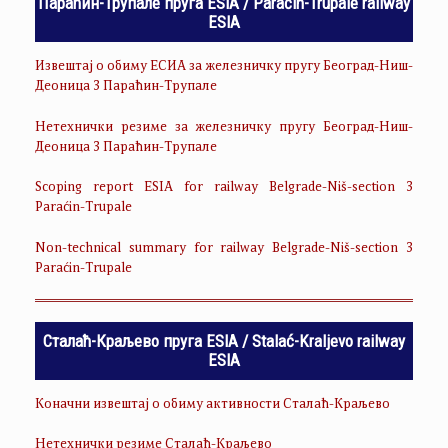
Параћин-Трупале пруга ESIA / Paraćin-Trupale railway
ESIA
Извештај о обиму ЕСИА за железничку пругу Београд-Ниш-
Деоница 3 Параћин-Трупале
Нетехнички резиме за железничку пругу Београд-Ниш-
Деоница 3 Параћин-Трупале
Scoping report ESIA for railway Belgrade-Niš-section 3
Paraćin-Trupale
Non-technical summary for railway Belgrade-Niš-section 3
Paraćin-Trupale
Сталаћ-Краљево пруга ESIA / Stalać-Kraljevo railway
ESIA
Коначни извештај о обиму активности Сталаћ-Краљево
Нетехнички резиме Сталаћ-Краљево