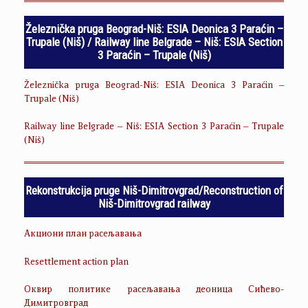
Železnička pruga Beograd-Niš: ESIA Deonica 3 Paraćin –
Trupale (Niš) / Railway line Belgrade – Niš: ESIA Section
3 Paraćin – Trupale (Niš)
Železnička pruga Beograd-Niš: ESIA Deonica 3 Paraćin –
Trupale (Niš)
Railway line Belgrade – Niš: ESIA Section 3 Paraćin – Trupale
(Niš)
Rekonstrukcija pruge Niš-Dimitrovgrad/Reconstruction of
Niš-Dimitrovgrad railway
Акциони план расељавања
Resettlement action plan
Оквир политике расељавања деоница Сићево-
Димитровград