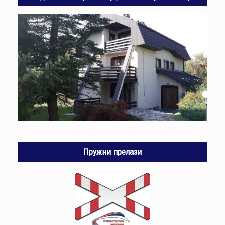
Пружни прелази