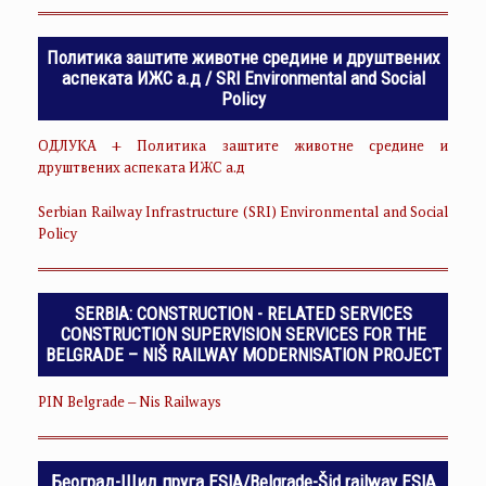
Политика заштите животне средине и друштвених
аспеката ИЖС а.д / SRI Environmental and Social
Policy
ОДЛУКА + Политика заштите животне средине и
друштвених аспеката ИЖС а.д
Serbian Railway Infrastructure (SRI) Environmental and Social
Policy
SERBIA: CONSTRUCTION - RELATED SERVICES
CONSTRUCTION SUPERVISION SERVICES FOR THE
BELGRADE – NIŠ RAILWAY MODERNISATION PROJECT
PIN Belgrade – Nis Railways
Београд-Шид пруга ESIA/Belgrade-Šid railway ESIA