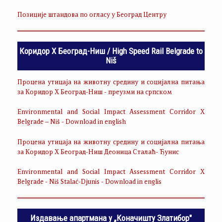
Позиције штандова по огласу у Београд Центру
Коридор Х Београд-Ниш / High Speed Rail Belgrade to
Niš
Процена утицаја на животну средину и социјална питања
за Коридор Х Београд-Ниш - преузми на српском
Environmental and Social Impact Assessment Corridor X
Belgrade – Niš - Download in english
Процена утицаја на животну средину и социјална питања
за Коридор Х Београд-Ниш Деоница Сталаћ- Ђунис
Environmental and Social Impact Assessment Corridor X
Belgrade - Niš Stalać-Djunis - Download in englis
Издавање апартмана у „Коначишту Златибор"