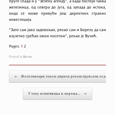
пруге спада и у “Зелену агенду”, а када постоји таква
железница, од севера до југа, од запада до истока,
онда се може привући још директних страних
инвестиција.
“Зато сам јако задовољан, рекао сам и Борелу да сам
изузетно срећан овом посетом”, рекао је Вучић.
Pages:
1
2
Posted in
Вести
.
Post navigation
←
Железничари током априла реконструисали осам…
У току испитивања и мерења…
→