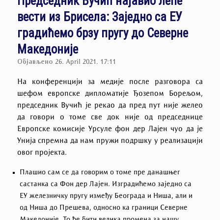
Председник Вучић најавио лепе
вести из Брисела: Заједно са ЕУ
градићемо брзу пругу до Северне
Македоније
Објављено
26. April 2021. 17:11
На конференцији за медије после разговора са
шефом европске дипломатије Ђозепом Борељом,
председник Вучић је рекао да пред пут није желео
да говори о томе све док није од председнице
Европске комисије Урсуле фон дер Лајен чуо да је
Унија спремна да нам пружи подршку у реализацији
овог пројекта.
Плашио сам се да говорим о томе пре данашњег
састанка са Фон дер Лајен. Изградићемо заједно са
ЕУ железничку пругу између Београда и Ниша, али и
од Ниша до Прешева, односно ка граници Северне
Македоније. То ће бити велика промена за нашу