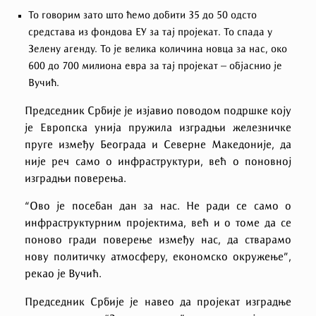
То говорим зато што ћемо добити 35 до 50 одсто
средстава из фондова ЕУ за тај пројекат. То спада у
Зелену агенду. То је велика количина новца за нас, око
600 до 700 милиона евра за тај пројекат – објаснио је
Вучић.
Председник Србије је изјавио поводом подршке коју
је Европска унија пружила изградњи железничке
пруге између Београда и Северне Македоније, да
није реч само о инфраструктури, већ о поновној
изградњи поверења.
“Ово је посебан дан за нас. Не ради се само о
инфраструктурним пројектима, већ и о томе да се
поново гради поверење између нас, да стварамо
нову политичку атмосферу, економско окружење”,
рекао је Вучић.
Председник Србије је навео да пројекат изградње