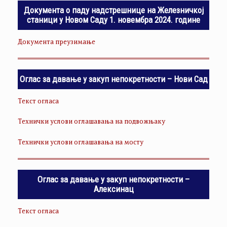
Документа о паду надстрешнице на Железничкој
станици у Новом Саду 1. новембра 2024. године
Документа преузимање
Оглас за давање у закуп непокретности – Нови Сад
Текст огласа
Технички услови оглашавања на подвожњаку
Технички услови оглашавања на мосту
Оглас за давање у закуп непокретности –
Алексинац
Текст огласа