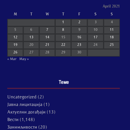
April 2021
M
T
W
T
F
S
S
1
2
3
4
5
6
7
8
9
10
11
12
13
14
15
16
17
18
19
20
21
22
23
24
25
26
27
28
29
30
« Mar
May »
Теме
Uncategorized
(2)
Јавна лицитација
(1)
Актуелни догађаји
(13)
Вести
(1,148)
Занимљивости
(20)