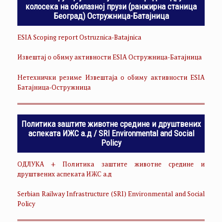
колосека на обилазној прузи (ранжирна станица
Београд) Остружница-Батајница
ESIA Scoping report Ostruznica-Batajnica
Извештај о обиму активности ESIA Остружница-Батајница
Нетехнички резиме Извештаја о обиму активности ESIA
Батајница-Остружница
Политика заштите животне средине и друштвених
аспеката ИЖС а.д / SRI Environmental and Social
Policy
ОДЛУКА + Политика заштите животне средине и
друштвених аспеката ИЖС а.д
Serbian Railway Infrastructure (SRI) Environmental and Social
Policy