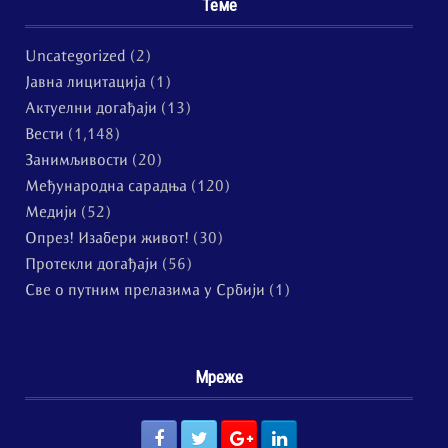
Теме
Uncategorized
(2)
Јавна лицитација
(1)
Актуелни догађаји
(13)
Вести
(1,148)
Занимљивости
(20)
Међународна сарадња
(120)
Медији
(52)
Опрез! Изабери живот!
(30)
Протекли догађаји
(56)
Све о путним прелазима у Србији
(1)
Мреже