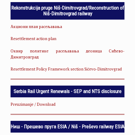
Rekonstrukcija pruge Niš-Dimitrovgrad/Reconstruction of
Niš-Dimitrovgrad railway
Акциони план расељавања
Resettlement action plan
Оквир политике расељавања деоница Сићево-
Димитровград
Resettlement Policy Framework section Sićevo-Dimitrovgrad
Serbia Rail Urgent Renewals - SEP and NTS disclosure
Preuzimanje / Download
Ниш - Прешево пруга ESIA / Niš - Preševo railway ESIA