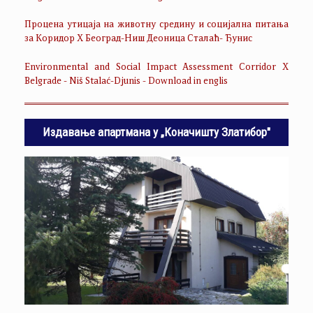
Процена утицаја на животну средину и социјална питања
за Коридор Х Београд-Ниш Деоница Сталаћ- Ђунис
Environmental and Social Impact Assessment Corridor X
Belgrade - Niš Stalać-Djunis - Download in englis
Издавање апартмана у „Коначишту Златибор"