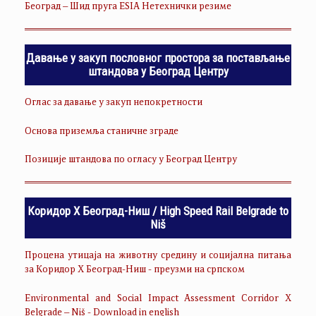
Београд – Шид пруга ESIA Нетехнички резиме
Давање у закуп пословног простора за постављање
штандова у Београд Центру
Оглас за давање у закуп непокретности
Основа приземља станичне зграде
Позиције штандова по огласу у Београд Центру
Коридор Х Београд-Ниш / High Speed Rail Belgrade to
Niš
Процена утицаја на животну средину и социјална питања
за Коридор Х Београд-Ниш - преузми на српском
Environmental and Social Impact Assessment Corridor X
Belgrade – Niš - Download in english