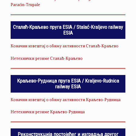
Paraćin-Trupale
Сталаћ-Краљево пруга ESIA / Stalać-Kraljevo railway
ESIA
Коначни извештај о обиму активности Сталаћ-Краљево
Нетехнички резиме Сталаћ-Краљево
Краљево-Рудница пруга ESIA / Kraljevo-Rudnica
railway ESIA
Коначни извештај о обиму активности Краљево-Рудница
Нетехнички резиме Краљево-Рудница
Реконструкција постојећег и изградња другог