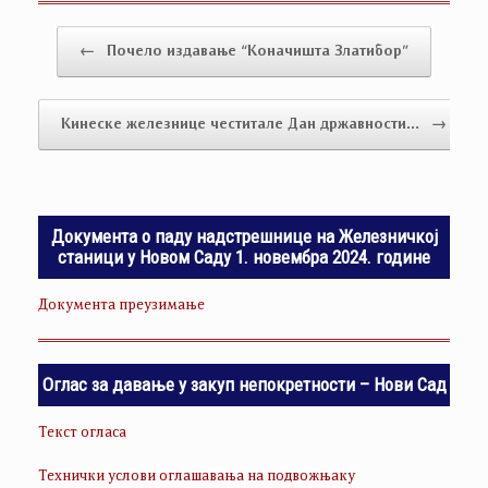
Post navigation
←
Почело издавање “Коначишта Златибор”
Кинеске железнице честитале Дан државности…
→
Документа о паду надстрешнице на Железничкој
станици у Новом Саду 1. новембра 2024. године
Документа преузимање
Оглас за давање у закуп непокретности – Нови Сад
Текст огласа
Технички услови оглашавања на подвожњаку