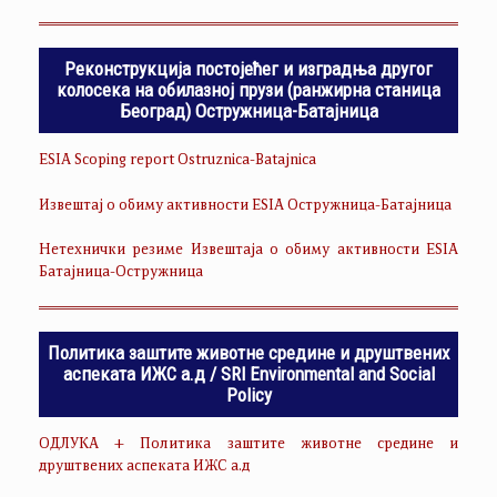
Реконструкција постојећег и изградња другог
колосека на обилазној прузи (ранжирна станица
Београд) Остружница-Батајница
ESIA Scoping report Ostruznica-Batajnica
Извештај о обиму активности ESIA Остружница-Батајница
Нетехнички резиме Извештаја о обиму активности ESIA
Батајница-Остружница
Политика заштите животне средине и друштвених
аспеката ИЖС а.д / SRI Environmental and Social
Policy
ОДЛУКА + Политика заштите животне средине и
друштвених аспеката ИЖС а.д