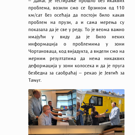
– Данас је тестирање прошло без икаквих
проблема, возили смо се брзином од 110
км/сат без осећаја да постоји било какав
проблем на прузи, а и сама мерења су
показала да је све у реду. То је веома важно
имајући у виду да је било неких
информација о проблемима у зони
Чортановаца, код вијадукта, а видели смо на
мерним резултатима да нема никаквих
деформација у зони колосека и да је пруга
безбедна за саобраћај – рекао је Јевтић за
Тањуг.