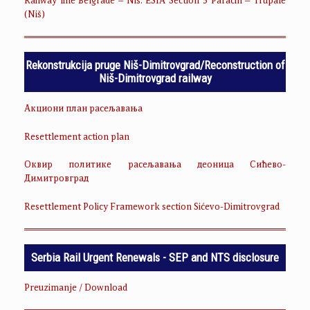
Railway line Belgrade – Niš: ESIA Section 3 Paraćin – Trupale
(Niš)
Rekonstrukcija pruge Niš-Dimitrovgrad/Reconstruction of
Niš-Dimitrovgrad railway
Акциони план расељавања
Resettlement action plan
Оквир политике расељавања деоница Сићево-
Димитровград
Resettlement Policy Framework section Sićevo-Dimitrovgrad
Serbia Rail Urgent Renewals - SEP and NTS disclosure
Preuzimanje / Download