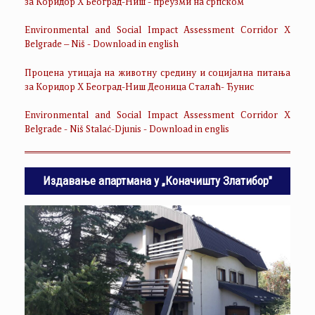
за Коридор Х Београд-Ниш - преузми на српском
Environmental and Social Impact Assessment Corridor X
Belgrade – Niš - Download in english
Процена утицаја на животну средину и социјална питања
за Коридор Х Београд-Ниш Деоница Сталаћ- Ђунис
Environmental and Social Impact Assessment Corridor X
Belgrade - Niš Stalać-Djunis - Download in englis
Издавање апартмана у „Коначишту Златибор"