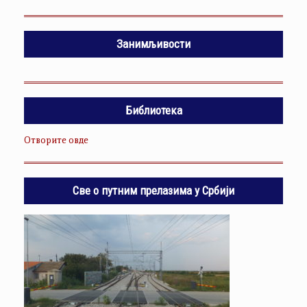
Занимљивости
Библиотека
Отворите овде
Све о путним прелазима у Србији