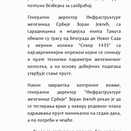
потпуно безбедна за саобраћај.
Генерални директор Инфраструктуре
железница Србије Зоран Јевтић, са
сарадницима и медијска екипа Тањуга
обишли су трасу од Београда до Новог Сада
у мерним колима ”Север 1435” са
најсавременијом опремом којом се снимају
и прате технички параметри железничког
колосека, а на основу добијених података
утврђује стање пруге.
Након завршетка контролне вожње,
генерални директор ”Инфраструктуре
железнице Србије” Зоран Јевтић рекао је да
се тестирања врше у оквиру редовног плана
одржавања пруге минимално на седам дана,
а по потреби и чешће.