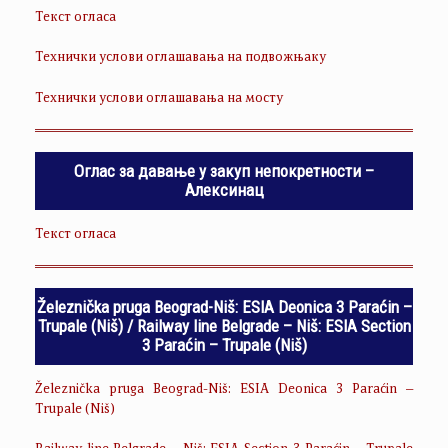
Текст огласа
Технички услови оглашавања на подвожњаку
Технички услови оглашавања на мосту
Оглас за давање у закуп непокретности –
Алексинац
Текст огласа
Železnička pruga Beograd-Niš: ESIA Deonica 3 Paraćin –
Trupale (Niš) / Railway line Belgrade – Niš: ESIA Section
3 Paraćin – Trupale (Niš)
Železnička pruga Beograd-Niš: ESIA Deonica 3 Paraćin –
Trupale (Niš)