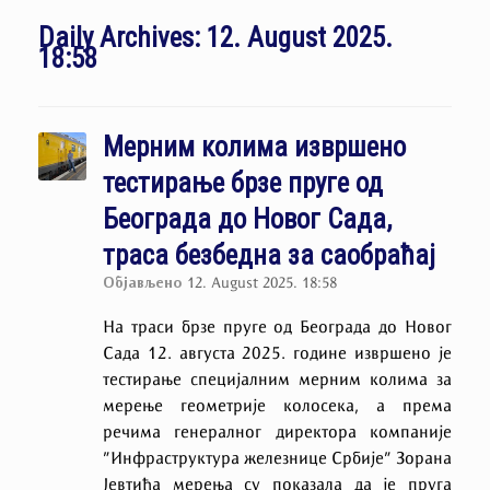
Daily Archives:
12. August 2025.
18:58
Мерним колима извршено
тестирање брзе пруге од
Београда до Новог Сада,
траса безбедна за саобраћај
Објављено
12. August 2025. 18:58
На траси брзе пруге од Београда до Новог
Сада 12. августа 2025. године извршено је
тестирање специјалним мерним колима за
мерење геометрије колосека, а према
речима генералног директора компаније
”Инфраструктура железнице Србије” Зорана
Јевтића мерења су показала да је пруга