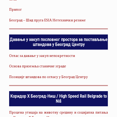
Прилог
Београд – Шид пруга ESIA Нетехнички резиме
Давање у закуп пословног простора за постављање
штандова у Београд Центру
Оглас за давање у закуп непокретности
Основа приземља станичне зграде
Позиције штандова по огласу у Београд Центру
Коридор Х Београд-Ниш / High Speed Rail Belgrade to
Niš
Процена утицаја на животну средину и социјална питања