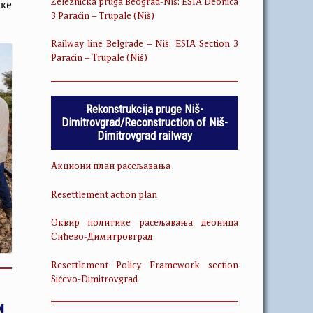
Železnička pruga Beograd-Niš: ESIA Deonica
чке
3 Paraćin – Trupale (Niš)
Railway line Belgrade – Niš: ESIA Section 3
Paraćin – Trupale (Niš)
Rekonstrukcija pruge Niš-
Dimitrovgrad/Reconstruction of Niš-
Dimitrovgrad railway
Акциони план расељавања
Resettlement action plan
Оквир политике расељавања деоница
Сићево-Димитровград
Resettlement Policy Framework section
Sićevo-Dimitrovgrad
и