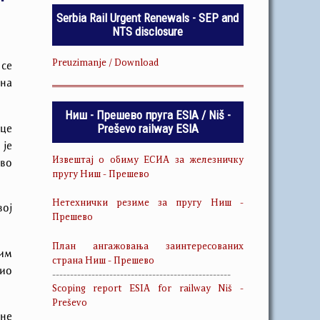
Serbia Rail Urgent Renewals - SEP and
NTS disclosure
Preuzimanje / Download
 се
 на
Ниш - Прешево пруга ESIA / Niš -
Preševo railway ESIA
ице
 је
Извештај о обиму ЕСИА за железничку
ово
пругу Ниш - Прешево
Нетехнички резиме за пругу Ниш -
вој
Прешево
План ангажовања заинтересованих
ним
страна Ниш - Прешево
тио
--------------------------------------------------
Scoping report ESIA for railway Niš -
Preševo
 не