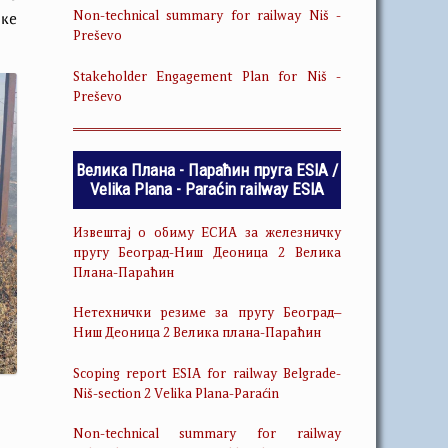
Non-technical summary for railway Niš -
чке
Preševo
Stakeholder Engagement Plan for Niš -
Preševo
Велика Плана - Параћин пруга ESIA /
Velika Plana - Paraćin railway ESIA
Извештај о обиму ЕСИА за железничку
пругу Београд-Ниш Деоница 2 Велика
Плана-Параћин
Нетехнички резиме за пругу Београд–
Ниш Деоница 2 Велика плана-Параћин
Scoping report ESIA for railway Belgrade-
Niš-section 2 Velika Plana-Paraćin
Non-technical summary for railway