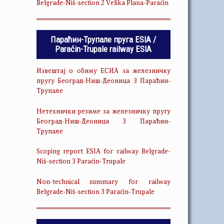
Belgrade-Niš-section 2 Velika Plana-Paraćin
Параћин-Трупале пруга ESIA /
Paraćin-Trupale railway ESIA
Извештај о обиму ЕСИА за железничку
пругу Београд-Ниш-Деоница 3 Параћин-
Трупале
Нетехнички резиме за железничку пругу
Београд-Ниш-Деоница 3 Параћин-
Трупале
Scoping report ESIA for railway Belgrade-
Niš-section 3 Paraćin-Trupale
Non-technical summary for railway
Belgrade-Niš-section 3 Paraćin-Trupale