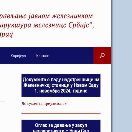
рављање јавном железничком
руктура железнице Србије“,
град
е
Каријера
Контакт
Документа о паду надстрешнице на
Железничкој станици у Новом Саду
1. новембра 2024. године
Документа преузимање
Оглас за давање у закуп
непокретности – Нови Сад