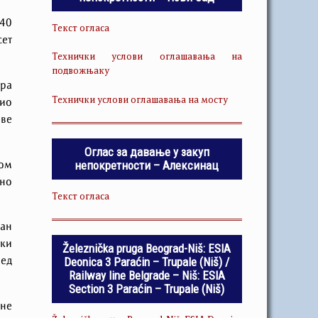
.40
Текст огласа
сет
Технички услови оглашавања на
подвожњаку
ара
Технички услови оглашавања на мосту
рио
ове
Оглас за давање у закуп
непокретности – Алексинац
ком
но
Текст огласа
ван
чки
Železnička pruga Beograd-Niš: ESIA
Deonica 3 Paraćin – Trupale (Niš) /
ред
Railway line Belgrade – Niš: ESIA
Section 3 Paraćin – Trupale (Niš)
 не