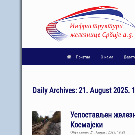
Почетна
О нама
Делат
Daily Archives:
21. August 2025. 
Успостављен железн
Космајски
Објављено
21. August 2025. 18:29