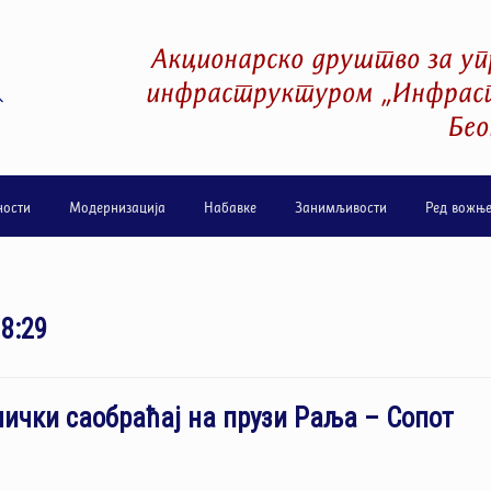
Акционарско друштво за уп
инфраструктуром „Инфраст
Бео
ности
Модернизација
Набавке
Занимљивости
Ред вожњ
18:29
ички саобраћај на прузи Раља – Сопот