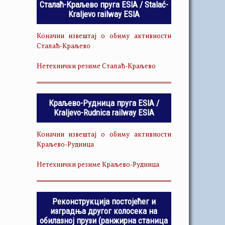
Сталаћ-Краљево пруга ESIA / Stalać-
Kraljevo railway ESIA
Коначни извештај о обиму активности
Сталаћ-Краљево
Нетехнички резиме Сталаћ-Краљево
Краљево-Рудница пруга ESIA /
Kraljevo-Rudnica railway ESIA
Коначни извештај о обиму активности
Краљево-Рудница
Нетехнички резиме Краљево-Рудница
Реконструкција постојећег и
изградња другог колосека на
обилазној прузи (ранжирна станица