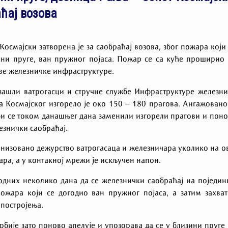
ћај возова
осмајски затворена је за саобраћај возова, због пожара који
ини пруге, ван пружног појаса. Пожар се са куће проширио
ове железничке инфраструктуре.
зашли ватрогасци и стручне службе Инфраструктуре железн
а Космајског изгорело је око 150 – 180 прагова. Ангажовано
би се током данашњег дана заменили изгорели прагови и пон
езнички саобраћај.
анизовано дежурство ватрогасаца и железничара уколико на о
ра, а у контакној мрежи је искључен напон.
ходних неколико дана да се железнички саобраћај на поједи
пожара који се догодио ван пружног појаса, а затим захва
постројења.
бије зато поново апелује и упозорава да се у близини пруге