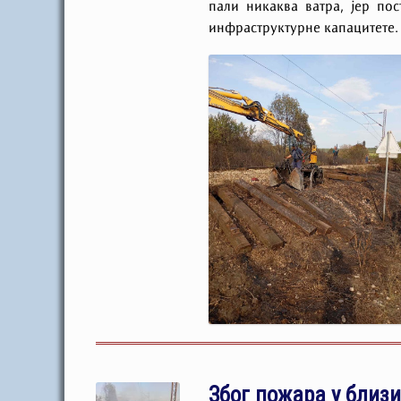
пали никаква ватра, јер по
инфраструктурне капацитете.
Због пожара у близ