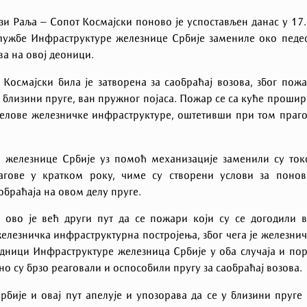
зи Раља – Сопот Космајски поново је успостављен данас у 17
службе Инфраструктуре железнице Србије замениле око педе
а на овој деоници.
Космајски била је затворена за саобраћај возова, због пож
 у близини пруге, ван пружног појаса. Пожар се са куће проши
делове железничке инфраструктуре, оштетивши при том праг
 железнице Србије уз помoћ механизације заменили су то
агове у кратком року, чиме су створени услови за понов
браћаја на овом делу пруге.
 ово је већ други пут да се пожари који су се догодили 
елезничка инфраструктурна постројења, због чега је железни
адници Инфраструктуре железница Србије у оба случаја и по
но су брзо реаговали и оспособили пругу за саобраћај возова.
бије и овај пут апелује и упозорава да се у близини пруге