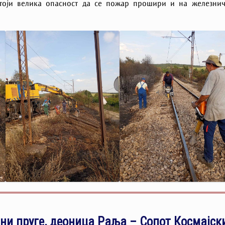
стоји велика опасност да се пожар прошири и на железни
ини пруге, деоница Раља – Сопот Космајск