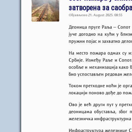
затворена за саобра
Објављено
21. August 2025. 08:55
Деоница пруге Раља – Сопот К
јуче догодио на кући у близ
пружни појас и захватио дел
На место пожара одмах су и
Србије. Између Раље и Сопот
особље и механизација како 
био успостављен редован жел
Током претходне ноћи је орг
локацији поново дође до пожа
Ово је већ други пут у прет
деоницама обуставља, због 
железничка инфраструктурна 
Инфраструктура железнице Ср