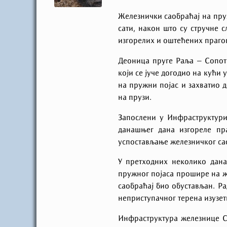
Железнички саобраћај на пру
сати, након што су стручне 
изгорелих и оштећених прагов
Деоница пруге Раља – Сопот 
који се јуче догодио на кући
на пружни појас и захватио 
на прузи.
Запослени у Инфраструктури
данашњег дана изгореле пр
успостављање железничког сао
У претходних неколико дана
пружног појаса прошире на ж
саобраћај био обустављан. Р
неприступачног терена изузет
Инфраструктура железнице Ср