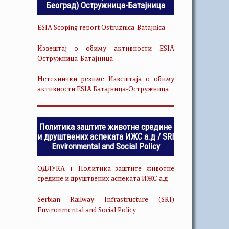
Београд) Остружница-Батајница
ESIA Scoping report Ostruznica-Batajnica
Извештај о обиму активности ESIA
Остружница-Батајница
Нетехнички резиме Извештаја о обиму
активности ESIA Батајница-Остружница
Политика заштите животне средине
и друштвених аспеката ИЖС а.д / SRI
Environmental and Social Policy
ОДЛУКА + Политика заштите животне
средине и друштвених аспеката ИЖС а.д
Serbian Railway Infrastructure (SRI)
Environmental and Social Policy