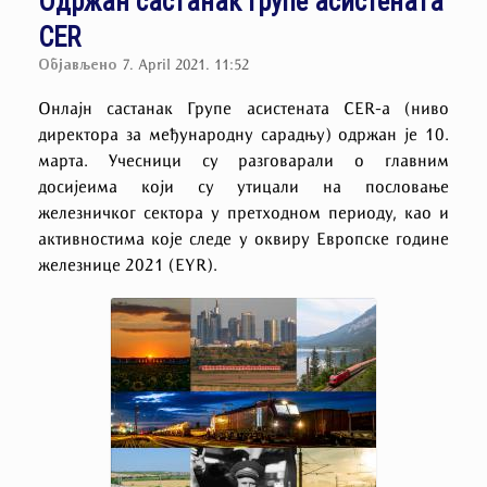
Одржан састанак Групе асистената
CER
Објављено
7. April 2021. 11:52
Онлајн састанак Групе асистената CER-а (ниво
директора за међународну сарадњу) одржан је 10.
марта. Учесници су разговарали о главним
досијеима који су утицали на пословање
железничког сектора у претходном периоду, као и
активностима које следе у оквиру Европске године
железнице 2021 (EYR).