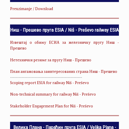
Preuzimanje / Download
Ниш - Прешево пруга ESIA / Niš - Preševo railway ESIA
Извештај о обиму ЕСИА за железничку пругу Ниш -
Прешево
Нетехнички резиме за пругу Ниш - Прешево
План ангажовања заинтересованих страна Ниш - Прешево
--------------------------------------------------
Scoping report ESIA for railway Niš - Preševo
Non-technical summary for railway Niš - Preševo
Stakeholder Engagement Plan for Niš - Preševo
Велика Плана - Параћин пруга ESIA / Velika Plana -