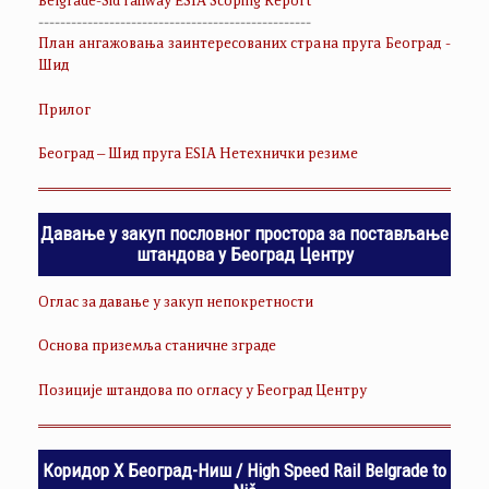
Belgrade-Šid railway ESIA Scoping Report
--------------------------------------------------
План ангажовања заинтересованих страна пруга Београд -
Шид
Прилог
Београд – Шид пруга ESIA Нетехнички резиме
Давање у закуп пословног простора за постављање
штандова у Београд Центру
Оглас за давање у закуп непокретности
Основа приземља станичне зграде
Позиције штандова по огласу у Београд Центру
Коридор Х Београд-Ниш / High Speed Rail Belgrade to