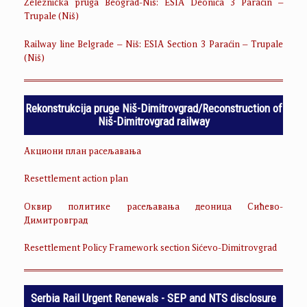
Železnička pruga Beograd-Niš: ESIA Deonica 3 Paraćin –
Trupale (Niš)
Railway line Belgrade – Niš: ESIA Section 3 Paraćin – Trupale
(Niš)
Rekonstrukcija pruge Niš-Dimitrovgrad/Reconstruction of
Niš-Dimitrovgrad railway
Акциони план расељавања
Resettlement action plan
Оквир политике расељавања деоница Сићево-
Димитровград
Resettlement Policy Framework section Sićevo-Dimitrovgrad
Serbia Rail Urgent Renewals - SEP and NTS disclosure