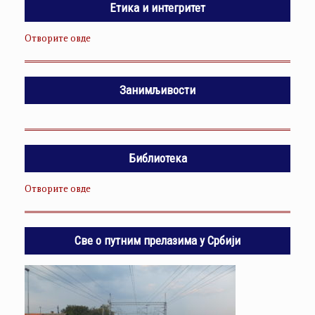
Етика и интегритет
Отворите овде
Занимљивости
Библиотека
Отворите овде
Све о путним прелазима у Србији