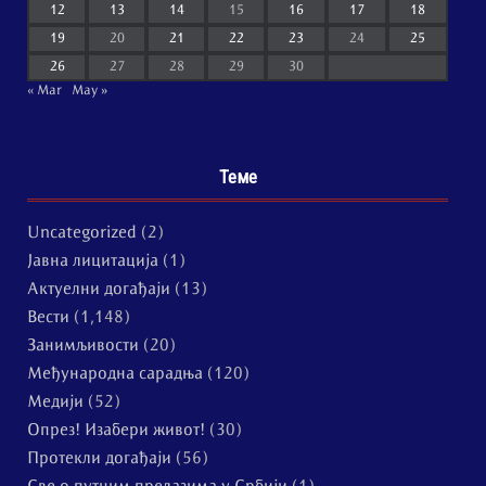
12
13
14
15
16
17
18
19
20
21
22
23
24
25
26
27
28
29
30
« Mar
May »
Теме
Uncategorized
(2)
Јавна лицитација
(1)
Актуелни догађаји
(13)
Вести
(1,148)
Занимљивости
(20)
Међународна сарадња
(120)
Медији
(52)
Опрез! Изабери живот!
(30)
Протекли догађаји
(56)