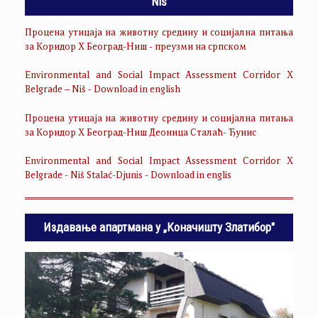
Niš
Процена утицаја на животну средину и социјална питања
за Коридор Х Београд-Ниш - преузми на српском
Environmental and Social Impact Assessment Corridor X
Belgrade – Niš - Download in english
Процена утицаја на животну средину и социјална питања
за Коридор Х Београд-Ниш Деоница Сталаћ- Ђунис
Environmental and Social Impact Assessment Corridor X
Belgrade - Niš Stalać-Djunis - Download in englis
Издавање апартмана у „Коначишту Златибор"