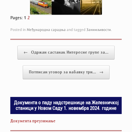
Pages:
1
2
Posted in
Међународна сарадња
and tagged
Занимљивости
.
Post navigation
←
Одржан састанак Интересне групе за…
Потписан уговор за набавку три…
→
Документа о паду надстрешнице на Железничкој
станици у Новом Саду 1. новембра 2024. године
Документа преузимање