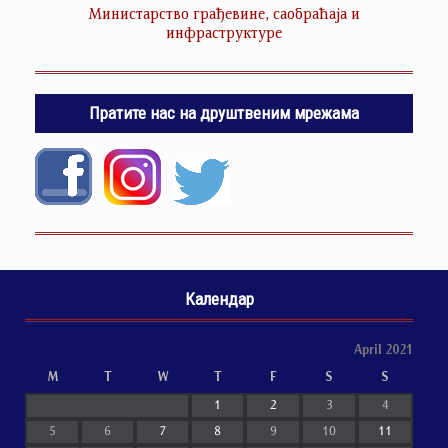
Министарство грађевине, саобраћаја и
инфраструктуре
Пратите нас на друштвеним мрежама
Календар
April 2021
M
T
W
T
F
S
S
1
2
3
4
5
6
7
8
9
10
11