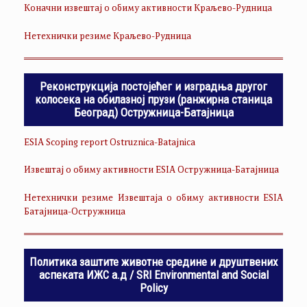
Коначни извештај о обиму активности Краљево-Рудница
Нетехнички резиме Краљево-Рудница
Реконструкција постојећег и изградња другог
колосека на обилазној прузи (ранжирна станица
Београд) Остружница-Батајница
ESIA Scoping report Ostruznica-Batajnica
Извештај о обиму активности ESIA Остружница-Батајница
Нетехнички резиме Извештаја о обиму активности ESIA
Батајница-Остружница
Политика заштите животне средине и друштвених
аспеката ИЖС а.д / SRI Environmental and Social
Policy