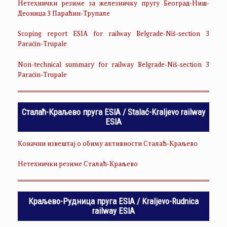
Нетехнички резиме за железничку пругу Београд-Ниш-
Деоница 3 Параћин-Трупале
Scoping report ESIA for railway Belgrade-Niš-section 3
Paraćin-Trupale
Non-technical summary for railway Belgrade-Niš-section 3
Paraćin-Trupale
Сталаћ-Краљево пруга ESIA / Stalać-Kraljevo railway
ESIA
Коначни извештај о обиму активности Сталаћ-Краљево
Нетехнички резиме Сталаћ-Краљево
Краљево-Рудница пруга ESIA / Kraljevo-Rudnica
railway ESIA