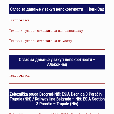
Оглас за давање у закуп непокретности – Нови Сад
Текст огласа
Технички услови оглашавања на подвожњаку
Технички услови оглашавања на мосту
Оглас за давање у закуп непокретности –
Алексинац
Текст огласа
Železnička pruga Beograd-Niš: ESIA Deonica 3 Paraćin –
Trupale (Niš) / Railway line Belgrade – Niš: ESIA Section
3 Paraćin – Trupale (Niš)