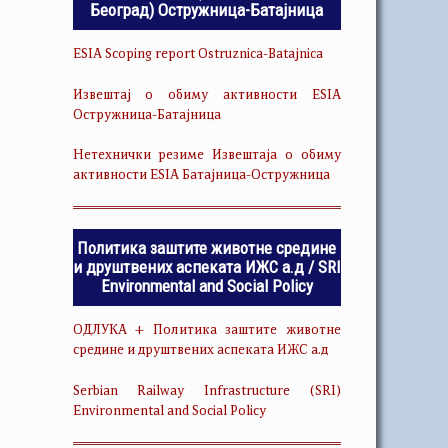
Београд) Остружница-Батајница
ESIA Scoping report Ostruznica-Batajnica
Извештај о обиму активности ESIA
Остружница-Батајница
Нетехнички резиме Извештаја о обиму
активности ESIA Батајница-Остружница
Политика заштите животне средине
и друштвених аспеката ИЖС а.д / SRI
Environmental and Social Policy
ОДЛУКА + Политика заштите животне
средине и друштвених аспеката ИЖС а.д
Serbian Railway Infrastructure (SRI)
Environmental and Social Policy