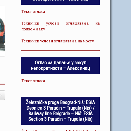
Текст огласа
Технички услови оглашавања на
подвожњаку
Технички услови оглашавања на мосту
Оглас за давање у закуп
непокретности – Алексинац
Текст огласа
→
Železnička pruga Beograd-Niš: ESIA
Deonica 3 Paraćin – Trupale (Niš) /
Railway line Belgrade – Niš: ESIA
Section 3 Paraćin – Trupale (Niš)