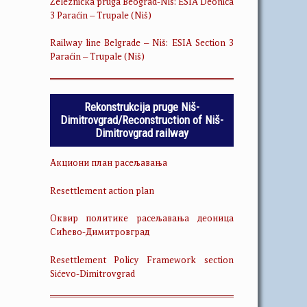
Železnička pruga Beograd-Niš: ESIA Deonica
3 Paraćin – Trupale (Niš)
Railway line Belgrade – Niš: ESIA Section 3
Paraćin – Trupale (Niš)
Rekonstrukcija pruge Niš-
Dimitrovgrad/Reconstruction of Niš-
Dimitrovgrad railway
Акциони план расељавања
Resettlement action plan
Оквир политике расељавања деоница
Сићево-Димитровград
Resettlement Policy Framework section
Sićevo-Dimitrovgrad