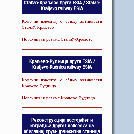
Сталаћ-Краљево пруга ESIA / Stalać-
Kraljevo railway ESIA
Коначни извештај о обиму активности
Сталаћ-Краљево
Нетехнички резиме Сталаћ-Краљево
Краљево-Рудница пруга ESIA /
Kraljevo-Rudnica railway ESIA
Коначни извештај о обиму активности
Краљево-Рудница
Нетехнички резиме Краљево-Рудница
Реконструкција постојећег и
изградња другог колосека на
обилазној прузи (ранжирна станица