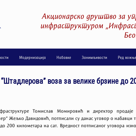
Акционарско друштво за уп
инфраструктуром „Инфраст
Бео
ности
Модернизација
Набавке
Занимљивости
Ред вожњ
 “Штадлерова” воза за велике брзине до 2
нфраструктуре Томислав Момировић и директор продаје 
ер” Жељко Давидовић, потписали су данас уговор о набавци 
до 200 километара на сат. Вредност потписаног уговора изн