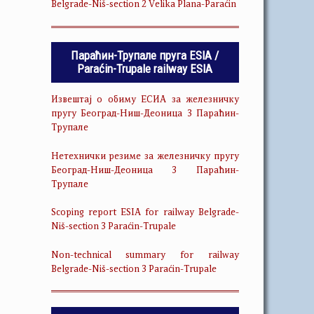
Belgrade-Niš-section 2 Velika Plana-Paraćin
Параћин-Трупале пруга ESIA /
Paraćin-Trupale railway ESIA
Извештај о обиму ЕСИА за железничку
пругу Београд-Ниш-Деоница 3 Параћин-
Трупале
Нетехнички резиме за железничку пругу
Београд-Ниш-Деоница 3 Параћин-
Трупале
Scoping report ESIA for railway Belgrade-
Niš-section 3 Paraćin-Trupale
Non-technical summary for railway
Belgrade-Niš-section 3 Paraćin-Trupale