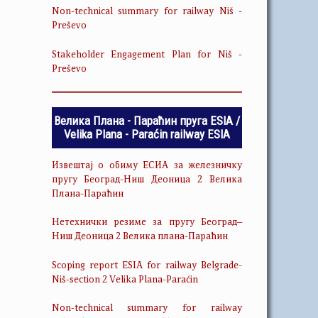
Non-technical summary for railway Niš -
Preševo
Stakeholder Engagement Plan for Niš -
Preševo
Велика Плана - Параћин пруга ESIA /
Velika Plana - Paraćin railway ESIA
Извештај о обиму ЕСИА за железничку
пругу Београд-Ниш Деоница 2 Велика
Плана-Параћин
Нетехнички резиме за пругу Београд–
Ниш Деоница 2 Велика плана-Параћин
Scoping report ESIA for railway Belgrade-
Niš-section 2 Velika Plana-Paraćin
Non-technical summary for railway