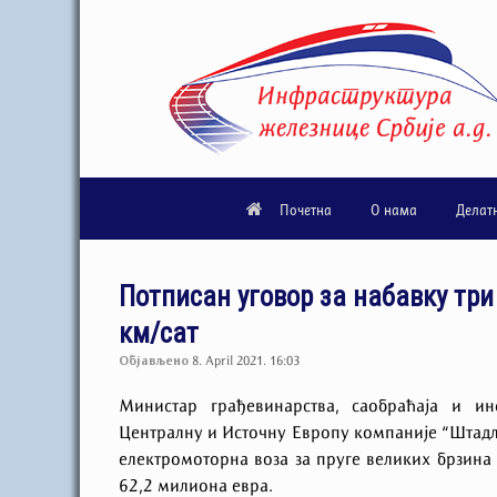
Почетна
О нама
Делат
Потписан уговор за набавку три
км/сат
Објављено
8. April 2021. 16:03
Министар грађевинарства, саобраћаја и и
Централну и Источну Европу компаније “Штадл
електромоторна воза за пруге великих брзина 
62,2 милиона евра.