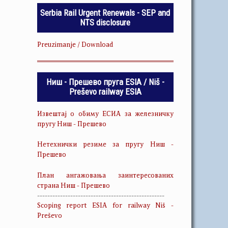
Serbia Rail Urgent Renewals - SEP and
NTS disclosure
Preuzimanje / Download
Ниш - Прешево пруга ESIA / Niš -
Preševo railway ESIA
Извештај о обиму ЕСИА за железничку
пругу Ниш - Прешево
Нетехнички резиме за пругу Ниш -
Прешево
План ангажовања заинтересованих
страна Ниш - Прешево
--------------------------------------------------
Scoping report ESIA for railway Niš -
Preševo