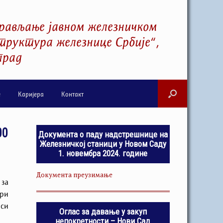
рављање јавном железничком
руктура железнице Србије“,
град
е
Каријера
Контакт
00
Документа о паду надстрешнице на
Железничкој станици у Новом Саду
1. новембра 2024. године
Документа преузимање
за
три
оси
Оглас за давање у закуп
непокретности – Нови Сад