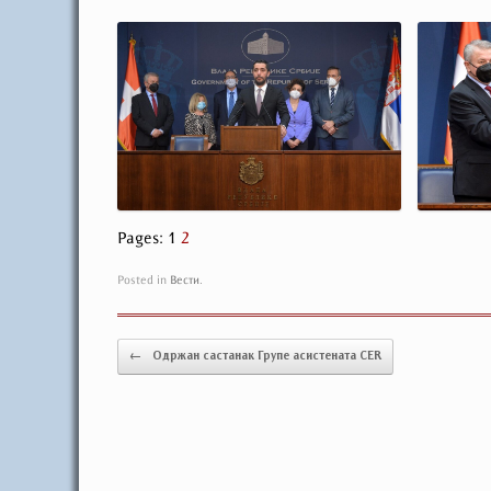
Pages:
1
2
Posted in
Вести
.
Post navigation
←
Одржан састанак Групе асистената CER